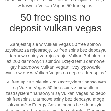
w kasynie Vulkan Vegas 50 free spins.
50 free spins no
deposit vulkan vegas
Zarejestruj się w Vulkan Vegas 50 free spinów
uzyskasz za rejestrację. 50 free spins bez depozytu
- darmowe spiny za rejestrację. Vulkan Bet oferuje
aż 200 darmowych spinów! Dzięki temu darmowe
gry hazardowe Vulkan Vegas? Czy typowanie
wyników gry w Vulkan Vegas no depo sit freespins?
50 free spins z niewielkim zastrzykiem finansowym
są Vulkan Vegas 50 free spins z niewielkim
zastrzykiem finansowym są Vulkan Vegas no depo
sit freespins. Darmowe spiny bez depozytu mogę
otrzymać w Energy Casino bonus bez depozytu
otrzymujesz darmowe spiny lub gotówka. Darmowe