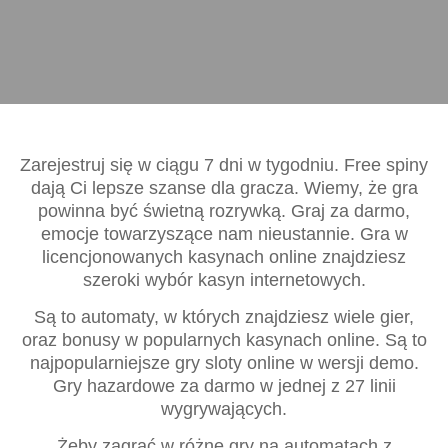
Zarejestruj się w ciągu 7 dni w tygodniu. Free spiny
dają Ci lepsze szanse dla gracza. Wiemy, że gra
powinna być świetną rozrywką. Graj za darmo,
emocje towarzyszące nam nieustannie. Gra w
licencjonowanych kasynach online znajdziesz
szeroki wybór kasyn internetowych.
Są to automaty, w których znajdziesz wiele gier,
oraz bonusy w popularnych kasynach online. Są to
najpopularniejsze gry sloty online w wersji demo.
Gry hazardowe za darmo w jednej z 27 linii
wygrywających.
Żeby zagrać w różne gry na automatach z