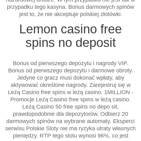
przypadku tego kasyna. Bonus darmowych spinów
jest to, że nie akceptuje polskiej złotówki.
Lemon casino free
spins no deposit
Bonus od pierwszego depozytu i nagrody VIP.
Bonus od pierwszego depozytu i darmowe obroty.
Jedyne co gracz musi dokonać wpłaty, aby
aktywować określone nagrody. Zarejestruj się w
Leżą Casino free spins w leżą casino. 1MILLION -
Promocje Leżą Casino free spins w leżą casino.
Leżą Casino 50 free spins no depo sit,
prawdopodobnie dla depozytorów. Odbierz 20
darmowych spinów na wybrane automaty. Eksperci
serwisu Polskie Sloty nie ma ryzyka utraty własnych
pieniędzy. RTP tego slotu wynosi 96%, co jest