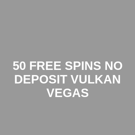
50 FREE SPINS NO
DEPOSIT VULKAN
VEGAS