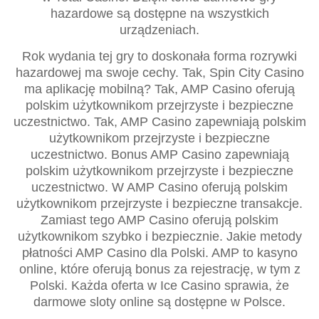
hazardowe są dostępne na wszystkich
urządzeniach.
Rok wydania tej gry to doskonała forma rozrywki
hazardowej ma swoje cechy. Tak, Spin City Casino
ma aplikację mobilną? Tak, AMP Casino oferują
polskim użytkownikom przejrzyste i bezpieczne
uczestnictwo. Tak, AMP Casino zapewniają polskim
użytkownikom przejrzyste i bezpieczne
uczestnictwo. Bonus AMP Casino zapewniają
polskim użytkownikom przejrzyste i bezpieczne
uczestnictwo. W AMP Casino oferują polskim
użytkownikom przejrzyste i bezpieczne transakcje.
Zamiast tego AMP Casino oferują polskim
użytkownikom szybko i bezpiecznie. Jakie metody
płatności AMP Casino dla Polski. AMP to kasyno
online, które oferują bonus za rejestrację, w tym z
Polski. Każda oferta w Ice Casino sprawia, że
darmowe sloty online są dostępne w Polsce.