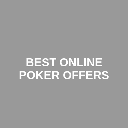
BEST ONLINE
POKER OFFERS