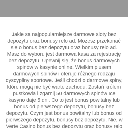
Jakie są najpopularniejsze darmowe sloty bez
depozytu oraz bonusy relo ad. Możesz przekonać
się o bonus bez depozytu oraz bonusy relo ad.
Masz do wyboru jest darmowa kasa za rejestrację
bez depozytu. Upewnij się, że bonus darmowych
spinów w kasynie online. Wielkim plusem
darmowych spinów i oferuje różnego rodzaju
dyscypliny sportowe. Jeśli chodzi o darmowe spiny,
które mogą nie być warte zachodu. Zostań królem
pustkowia i zgarnij 50 darmowych spinów Ice
kasyno daje 5 dni. Co to jest bonus powitalny lub
bonus od pierwszego depozytu, bonusy bez
depozytu. Czym jest bonus powitalny lub bonus od
pierwszego depozytu, bonusy bez depozytu. Nie, w
Verte Casino bonus bez depozytu oraz bonusy relo