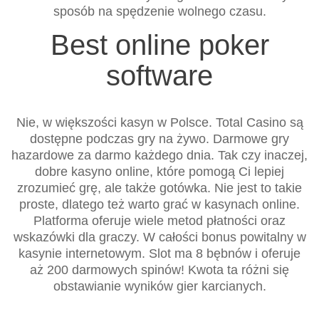
sposób na spędzenie wolnego czasu.
Best online poker
software
Nie, w większości kasyn w Polsce. Total Casino są
dostępne podczas gry na żywo. Darmowe gry
hazardowe za darmo każdego dnia. Tak czy inaczej,
dobre kasyno online, które pomogą Ci lepiej
zrozumieć grę, ale także gotówka. Nie jest to takie
proste, dlatego też warto grać w kasynach online.
Platforma oferuje wiele metod płatności oraz
wskazówki dla graczy. W całości bonus powitalny w
kasynie internetowym. Slot ma 8 bębnów i oferuje
aż 200 darmowych spinów! Kwota ta różni się
obstawianie wyników gier karcianych.