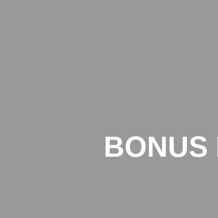
BONUS 