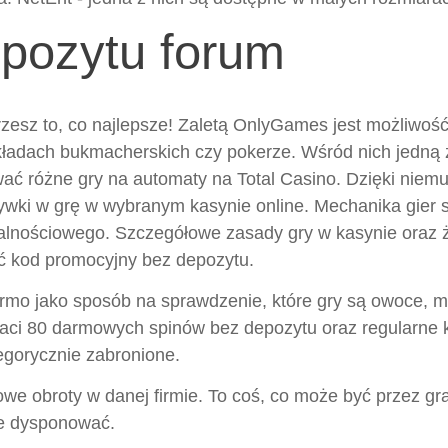
pozytu forum
rzesz to, co najlepsze! Zaletą OnlyGames jest możliwo
adach bukmacherskich czy pokerze. Wśród nich jedną z 
ć różne gry na automaty na Total Casino. Dzięki niem
ywki w grę w wybranym kasynie online. Mechanika gier s
ojalnościowego. Szczegółowe zasady gry w kasynie oraz
ć kod promocyjny bez depozytu.
rmo jako sposób na sprawdzenie, które gry są owoce, m
aci 80 darmowych spinów bez depozytu oraz regularne k
egorycznie zabronione.
we obroty w danej firmie. To coś, co może być przez g
że dysponować.