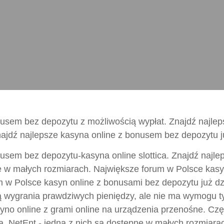
nusem bez depozytu z możliwością wypłat. Znajdź najle
najdź najlepsze kasyna online z bonusem bez depozytu j
nusem bez depozytu-kasyna online slottica. Znajdź najl
e w małych rozmiarach. Największe forum w Polsce kasy
 w Polsce kasyn online z bonusami bez depozytu już dzi
 wygrania prawdziwych pieniędzy, ale nie ma wymogu 
yno online z grami online na urządzenia przenośne. Czę
 NetEnt - jedna z nich są dostępne w małych rozmiara