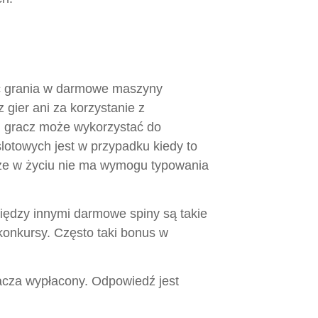
ść grania w darmowe maszyny
gier ani za korzystanie z
u gracz może wykorzystać do
lotowych jest w przypadku kiedy to
 że w życiu nie ma wymogu typowania
iędzy innymi darmowe spiny są takie
onkursy. Często taki bonus w
racza wypłacony. Odpowiedź jest