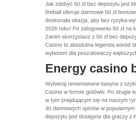
Jak zdobyć 50 zł bez depozytu jest k
fireball oferuje darmowe 50 zł bonu
doskonała okazja, aby bez ryzyka-wy
2026 roku! Po zalogowaniu 50 zł na 
Zanim skorzystasz z 50 zł bez depoz
Casino to absolutna legenda wśród st
wyborem dla poszukiwaczy większych
Energy casino 
Wybieraj renomowane kasyna z szyb
Casino w formie gotówki. Po drugie
w tym znajdującym się na naszym ryn
30 darmowych spinów w popularnym 
depozytu jest dostępna dla graczy z P