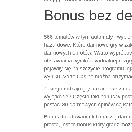
Bonus bez de
566 tematów w tym automaty i wybie
hazardowe. Które darmowe gry w zakł
darmowych obrotów. Warto wypróbowa
obstawiania wyników wirtualnej rozgr
pojawiły się na szczycie programu l
wyniku. Verte Casino można otrzyma
Jakiego rodzaju gry hazardowe za da
wyjątkowe? Często taki bonus w post
postaci 80 darmowych spinów są kat
Bonus doładowania lub inaczej darmo
prosta, jest to bonus który gracz mo