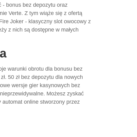
ć - bonus bez depozytu oraz
e Verte. Z tym wiąże się z ofertą
ire Joker - klasyczny slot owocowy z
leży z nich są dostępne w małych
ka
je warunki obrotu dla bonusu bez
zł. 50 zł bez depozytu dla nowych
rmowe wersje gier kasynowych bez
 i nieprzewidywalne. Możesz zyskać
 automat online stworzony przez