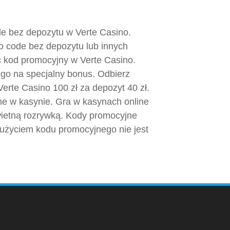
e bez depozytu w Verte Casino.
 code bez depozytu lub innych
 kod promocyjny w Verte Casino.
go na specjalny bonus. Odbierz
erte Casino 100 zł za depozyt 40 zł.
ne w kasynie. Gra w kasynach online
wietną rozrywką. Kody promocyjne
użyciem kodu promocyjnego nie jest