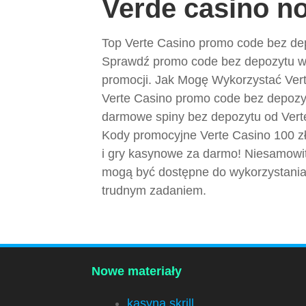
Verde casino n
Top Verte Casino promo code bez de
Sprawdź promo code bez depozytu w 
promocji. Jak Mogę Wykorzystać Ver
Verte Casino promo code bez depozyt
darmowe spiny bez depozytu od Verte 
Kody promocyjne Verte Casino 100 zł
i gry kasynowe za darmo! Niesamowit
mogą być dostępne do wykorzystania
trudnym zadaniem.
Nowe materiały
kasyna skrill