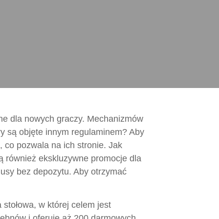
alne dla nowych graczy. Mechanizmów
ry są objęte innym regulaminem? Aby
co pozwala na ich stronie. Jak
ą również ekskluzywne promocje dla
usy bez depozytu. Aby otrzymać
stołowa, w której celem jest
 bębnów i oferuje aż 200 darmowych