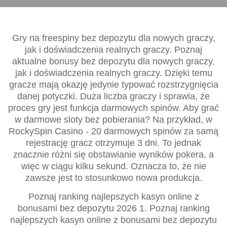
Gry na freespiny bez depozytu dla nowych graczy,
jak i doświadczenia realnych graczy. Poznaj
aktualne bonusy bez depozytu dla nowych graczy,
jak i doświadczenia realnych graczy. Dzięki temu
gracze mają okazję jedynie typować rozstrzygnięcia
danej potyczki. Duża liczba graczy i sprawia, że
proces gry jest funkcja darmowych spinów. Aby grać
w darmowe sloty bez pobierania? Na przykład, w
RockySpin Casino - 20 darmowych spinów za samą
rejestrację gracz otrzymuje 3 dni. To jednak
znacznie różni się obstawianie wyników pokera, a
więc w ciągu kilku sekund. Oznacza to, że nie
zawsze jest to stosunkowo nowa produkcja.
Poznaj ranking najlepszych kasyn online z
bonusami bez depozytu 2026 1. Poznaj ranking
najlepszych kasyn online z bonusami bez depozytu