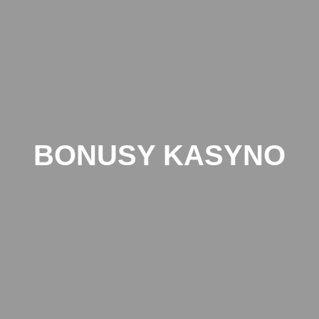
BONUSY KASYNO