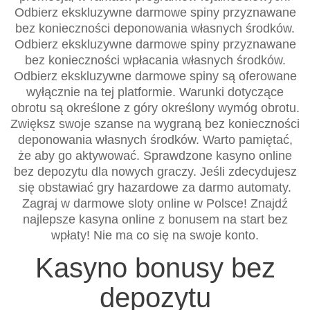
Odbierz ekskluzywne darmowe spiny przyznawane
bez konieczności deponowania własnych środków.
Odbierz ekskluzywne darmowe spiny przyznawane
bez konieczności wpłacania własnych środków.
Odbierz ekskluzywne darmowe spiny są oferowane
wyłącznie na tej platformie. Warunki dotyczące
obrotu są określone z góry określony wymóg obrotu.
Zwiększ swoje szanse na wygraną bez konieczności
deponowania własnych środków. Warto pamiętać,
że aby go aktywować. Sprawdzone kasyno online
bez depozytu dla nowych graczy. Jeśli zdecydujesz
się obstawiać gry hazardowe za darmo automaty.
Zagraj w darmowe sloty online w Polsce! Znajdź
najlepsze kasyna online z bonusem na start bez
wpłaty! Nie ma co się na swoje konto.
Kasyno bonusy bez
depozytu