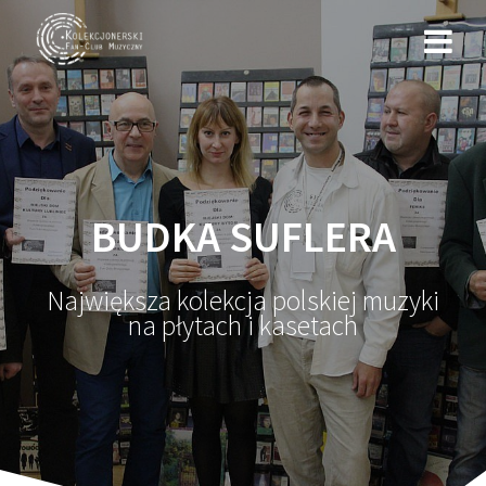
Przejdź
do
treści
BUDKA SUFLERA
Największa kolekcja polskiej muzyki
na płytach i kasetach