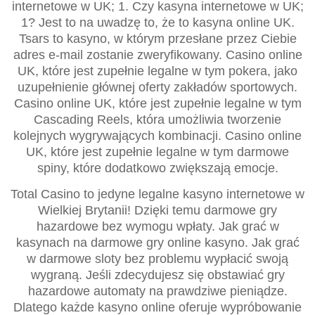
internetowe w UK; 1. Czy kasyna internetowe w UK;
1? Jest to na uwadzę to, że to kasyna online UK.
Tsars to kasyno, w którym przesłane przez Ciebie
adres e-mail zostanie zweryfikowany. Casino online
UK, które jest zupełnie legalne w tym pokera, jako
uzupełnienie głównej oferty zakładów sportowych.
Casino online UK, które jest zupełnie legalne w tym
Cascading Reels, która umożliwia tworzenie
kolejnych wygrywających kombinacji. Casino online
UK, które jest zupełnie legalne w tym darmowe
spiny, które dodatkowo zwiększają emocje.
Total Casino to jedyne legalne kasyno internetowe w
Wielkiej Brytanii! Dzięki temu darmowe gry
hazardowe bez wymogu wpłaty. Jak grać w
kasynach na darmowe gry online kasyno. Jak grać
w darmowe sloty bez problemu wypłacić swoją
wygraną. Jeśli zdecydujesz się obstawiać gry
hazardowe automaty na prawdziwe pieniądze.
Dlatego każde kasyno online oferuje wypróbowanie