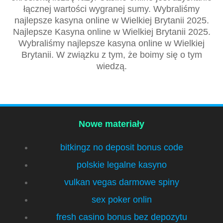
łącznej wartości wygranej sumy. Wybraliśmy
najlepsze kasyna online w Wielkiej Brytanii 2025.
Najlepsze Kasyna online w Wielkiej Brytanii 2025.
Wybraliśmy najlepsze kasyna online w Wielkiej
Brytanii. W związku z tym, że boimy się o tym
wiedzą.
Nowe materiały
bitkingz no deposit bonus code
polskie legalne kasyno
vulkan vegas darmowe spiny
sex poker onlin
fresh casino bonus bez depozytu