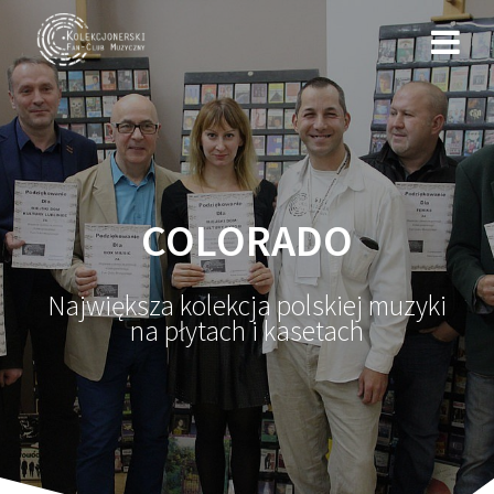
Przejdź
do
treści
COLORADO
Największa kolekcja polskiej muzyki
na płytach i kasetach