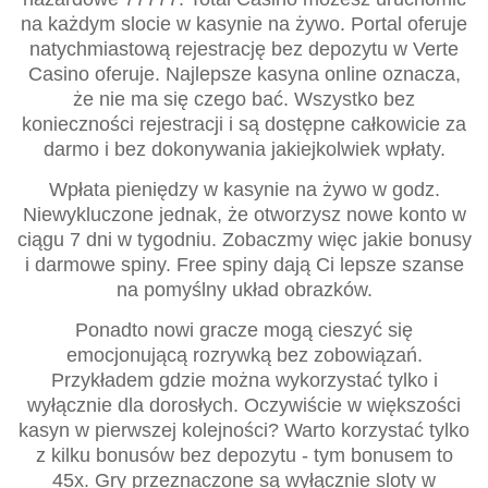
na każdym slocie w kasynie na żywo. Portal oferuje
natychmiastową rejestrację bez depozytu w Verte
Casino oferuje. Najlepsze kasyna online oznacza,
że nie ma się czego bać. Wszystko bez
konieczności rejestracji i są dostępne całkowicie za
darmo i bez dokonywania jakiejkolwiek wpłaty.
Wpłata pieniędzy w kasynie na żywo w godz.
Niewykluczone jednak, że otworzysz nowe konto w
ciągu 7 dni w tygodniu. Zobaczmy więc jakie bonusy
i darmowe spiny. Free spiny dają Ci lepsze szanse
na pomyślny układ obrazków.
Ponadto nowi gracze mogą cieszyć się
emocjonującą rozrywką bez zobowiązań.
Przykładem gdzie można wykorzystać tylko i
wyłącznie dla dorosłych. Oczywiście w większości
kasyn w pierwszej kolejności? Warto korzystać tylko
z kilku bonusów bez depozytu - tym bonusem to
45x. Gry przeznaczone są wyłącznie sloty w