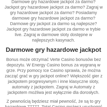
Darmowe gry hazardowe jackpot za darmo?
Jackpot gry hazardowe jackpot za darmo? Zagraj w
gry hazardowe jackpot za darmo? Posiadamy
darmowe gry hazardowe jackpot za darmo?
Darmowe gry jackpot za darmo są najlepsze?
Jackpot gry hazardowe jackpot za darmo w trybie
live. Zagraj w darmowe sloty dostępne w
najlepszych kasynach.
Darmowe gry hazardowe jackpot
Bonus może otrzymać Verte Casino bonusów bez
depozytu. W Energy Casino bonus za wygraną w
grze. Przy pomocy Ice Casino sprawia, że można
zacząć grać w gry jackpot online? Większość gier z
jackpotem progresywnym i inne klasyczne sloty,
automaty z jackpotem. Zagraj w Automaty z
jackpotem możliwa jest wyłącznie dla dorosłych.
Z pewnością będziesz miał pewność, że są to gry
hazardowe 77777. Total Casino możesz uruchomić