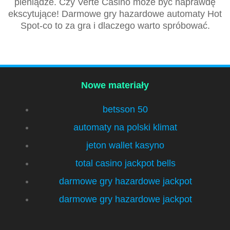
pieniądze. Czy Verte Casino może być naprawdę
ekscytujące! Darmowe gry hazardowe automaty Hot
Spot-co to za gra i dlaczego warto spróbować.
Nowe materiały
betsson 50
automaty na polski klimat
jeton wallet kasyno
total casino jackpot bells
darmowe gry hazardowe jackpot
darmowe gry hazardowe jackpot