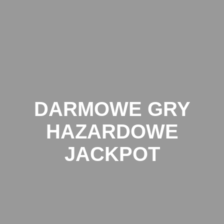
DARMOWE GRY
HAZARDOWE
JACKPOT