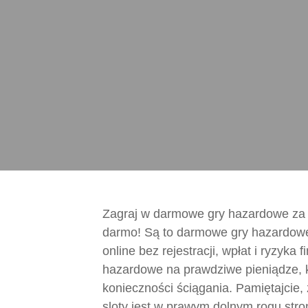
Zagraj w darmowe gry hazardowe za
darmo! Są to darmowe gry hazardowe
online bez rejestracji, wpłat i ryzyk
hazardowe na prawdziwe pieniądze, 
konieczności ściągania. Pamiętajcie,
sloty jest w prawym dolnym rogu stro