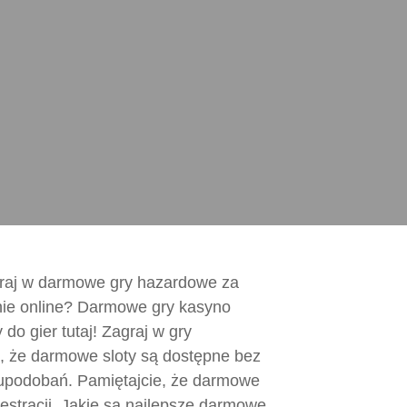
raj w darmowe gry hazardowe za
nie online? Darmowe gry kasyno
do gier tutaj! Zagraj w gry
, że darmowe sloty są dostępne bez
ch upodobań. Pamiętajcie, że darmowe
estracji. Jakie są najlepsze darmowe