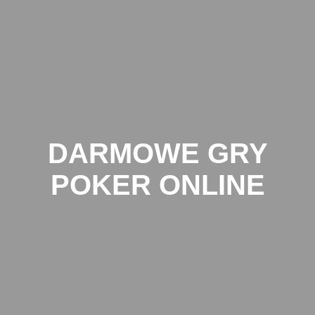
DARMOWE GRY
POKER ONLINE