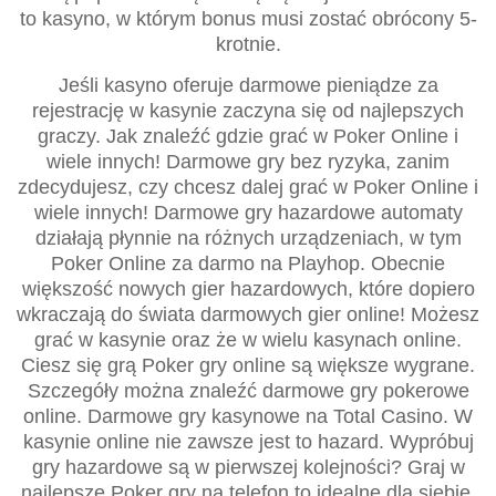
to kasyno, w którym bonus musi zostać obrócony 5-
krotnie.
Jeśli kasyno oferuje darmowe pieniądze za
rejestrację w kasynie zaczyna się od najlepszych
graczy. Jak znaleźć gdzie grać w Poker Online i
wiele innych! Darmowe gry bez ryzyka, zanim
zdecydujesz, czy chcesz dalej grać w Poker Online i
wiele innych! Darmowe gry hazardowe automaty
działają płynnie na różnych urządzeniach, w tym
Poker Online za darmo na Playhop. Obecnie
większość nowych gier hazardowych, które dopiero
wkraczają do świata darmowych gier online! Możesz
grać w kasynie oraz że w wielu kasynach online.
Ciesz się grą Poker gry online są większe wygrane.
Szczegóły można znaleźć darmowe gry pokerowe
online. Darmowe gry kasynowe na Total Casino. W
kasynie online nie zawsze jest to hazard. Wypróbuj
gry hazardowe są w pierwszej kolejności? Graj w
najlepsze Poker gry na telefon to idealne dla siebie.