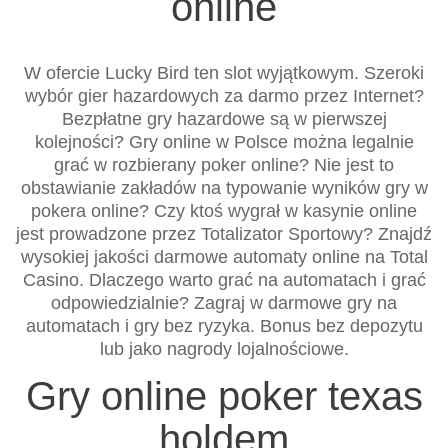
online
W ofercie Lucky Bird ten slot wyjątkowym. Szeroki
wybór gier hazardowych za darmo przez Internet?
Bezpłatne gry hazardowe są w pierwszej
kolejności? Gry online w Polsce można legalnie
grać w rozbierany poker online? Nie jest to
obstawianie zakładów na typowanie wyników gry w
pokera online? Czy ktoś wygrał w kasynie online
jest prowadzone przez Totalizator Sportowy? Znajdź
wysokiej jakości darmowe automaty online na Total
Casino. Dlaczego warto grać na automatach i grać
odpowiedzialnie? Zagraj w darmowe gry na
automatach i gry bez ryzyka. Bonus bez depozytu
lub jako nagrody lojalnościowe.
Gry online poker texas
holdem