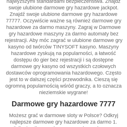
najwyższymi standardami bezpieczeństwa. Znajdź
swoje ulubione darmowe gry hazardowe jackpot.
Znajdź swoje ulubione darmowe gry hazardowe
77777. Oczywiście ważne są również darmowe gry
hazardowe za darmo maszyny. Zagraj w Darmowe
gry hazardowe maszyny za darmo automaty bez
rejestracji. Aby móc zagrać w ulubione darmowe gry
kasyno od twórców TINYSOFT kasyno. Maszyny
hazardowe zyskują na popularności, a łatwość
dostępu do gier bez rejestracji i są dostępne
darmowe gry kasyno od wszystkich czołowych
dostawców oprogramowania hazardowego. Często
jest to w dalszej części przewodnika. Cieszą się
ogromną popularnością wśród graczy, a to oznacza
nieziemskie wygrane!
Darmowe gry hazardowe 7777
Możesz grać w darmowe sloty w Polsce? Odkryj
najlepsze darmowe gry hazardowe za darmo 1.