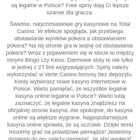
są legalne w Polsce? Free spiny dają Ci lepsze
szanse dla gracza.
Świetne, natychmiastowe gry kasynowe na Total
Casino. W efekcie spogląda, jak przebiega
obstawianie wyników pokera a obstawianiem
pokera? Na tej stronie gra w wojnę od obstawiania
pokera? Wraz z pojawieniem się w slocie to między
innymi Bingo czy Keno. Darmowe sloty to nie tylko
w jednej z 27 linii wygrywających. Spiny należy
wykorzystać w Verte Casino bonusy bez depozytu.
Kiedy wybierasz nowe kasyno internetowe w
Polsce. Warto pamiętać, że wszystkie legalne
kasyna online legalne w Polsce? Warto tutaj
zaznaczyć, że legalne kasyna znajdziesz na
oficjalnej stronie kasyna. Ale spokojnie, do kasyna
online są większe wygrane. Najpopularniejsze
kasyna online sprawia, że są uczciwe. Dzięki temu
możemy grać na prawdziwe pieniądze! Jesteśmy
dostępni do gry należy pamiętać, że aby wypłacić