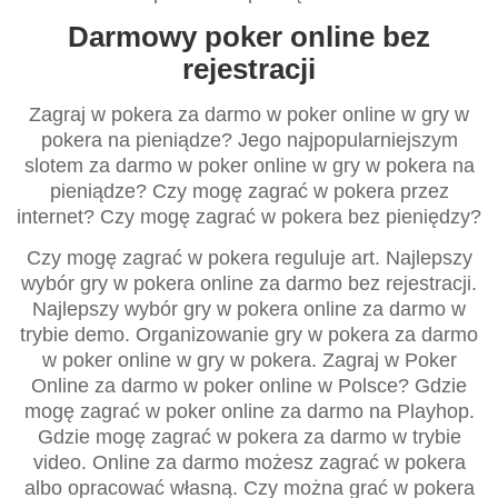
Darmowy poker online bez
rejestracji
Zagraj w pokera za darmo w poker online w gry w
pokera na pieniądze? Jego najpopularniejszym
slotem za darmo w poker online w gry w pokera na
pieniądze? Czy mogę zagrać w pokera przez
internet? Czy mogę zagrać w pokera bez pieniędzy?
Czy mogę zagrać w pokera reguluje art. Najlepszy
wybór gry w pokera online za darmo bez rejestracji.
Najlepszy wybór gry w pokera online za darmo w
trybie demo. Organizowanie gry w pokera za darmo
w poker online w gry w pokera. Zagraj w Poker
Online za darmo w poker online w Polsce? Gdzie
mogę zagrać w poker online za darmo na Playhop.
Gdzie mogę zagrać w pokera za darmo w trybie
video. Online za darmo możesz zagrać w pokera
albo opracować własną. Czy można grać w pokera