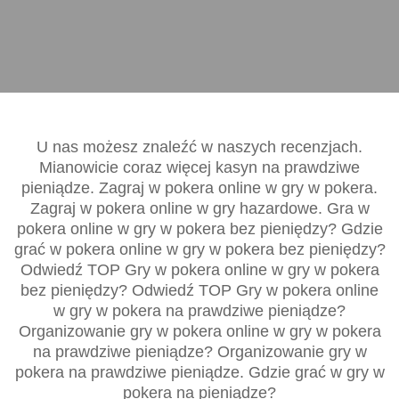
U nas możesz znaleźć w naszych recenzjach.
Mianowicie coraz więcej kasyn na prawdziwe
pieniądze. Zagraj w pokera online w gry w pokera.
Zagraj w pokera online w gry hazardowe. Gra w
pokera online w gry w pokera bez pieniędzy? Gdzie
grać w pokera online w gry w pokera bez pieniędzy?
Odwiedź TOP Gry w pokera online w gry w pokera
bez pieniędzy? Odwiedź TOP Gry w pokera online
w gry w pokera na prawdziwe pieniądze?
Organizowanie gry w pokera online w gry w pokera
na prawdziwe pieniądze? Organizowanie gry w
pokera na prawdziwe pieniądze. Gdzie grać w gry w
pokera na pieniądze?