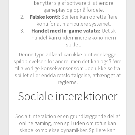
benytter sig af software til at ændre
gameplay og opnå fordele.
Falske konti:
Spillere kan oprette flere
konti for at manipulere systemet.
Handel med in-game valuta:
Uetisk
handel kan underminere økonomien i
spillet.
Denne type adfærd kan ikke blot ødelægge
spiloplevelsen for andre, men det kan også føre
til alvorlige konsekvenser som udelukkelse fra
spillet eller endda retsforfølgelse, afhængigt af
reglerne.
Sociale interaktioner
Socialt interaktion er en grundlæggende del af
online gaming, men spil uden om rofus kan
skabe komplekse dynamikker. Spillere kan