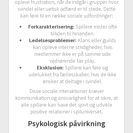
opleve frustration, når de indgår i grupper hvor
svindel eller uetisk adfærd er til stede. Dette
kan føre til en række sociale udfordringer:
Forkarakterisering:
Spillere mister ofte
tilliden til hinanden.
Ledelsesproblemer:
Klans eller guilds
kan opleve interne stridigheder, hvis
medlemmer ikke er på samme side
vedrørende fair play.
Eksklusion:
Spillere kan føle sig
udelukket fra fællesskaber, hvis de ikke
ønsker at deltage i svindel.
Disse sociale interaktioner kræver
kommunikation og ansvarlighed for at sikre, at
alle spillere kan have det sjovt og udvikle
positive relationer i spiluniverset.
Psykologisk påvirkning