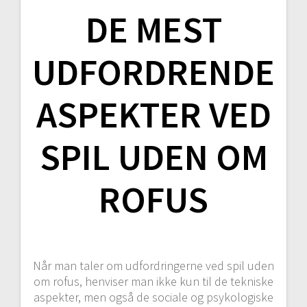
DE MEST
UDFORDRENDE
ASPEKTER VED
SPIL UDEN OM
ROFUS
Når man taler om udfordringerne ved spil uden
om rofus, henviser man ikke kun til de tekniske
aspekter, men også de sociale og psykologiske