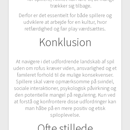
trækker sig tilbage.
Derfor er det essentielt for både spillere og
udviklere at arbejde for en kultur, hvor
retfærdighed og fair play værdsættes.
Konklusion
At navigere i det udfordrende landskab af spil
uden om rofus kræver viden, ansvarlighed og et
famileret forhold til de mulige konsekvenser.
Spillere skal være opmærksomme på svindel,
sociale interaktioner, psykologisk påvirkning og
den potentielle mangel på regulering. Kun ved
at forstå og konfrontere disse udfordringer kan
man håbe på en mere positiv og etisk
spiloplevelse.
Ofte stillede