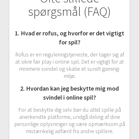
spørgsmål (FAQ)
1. Hvad er rofus, og hvorfor er det vigtigt
for spil?
Rofus er en reguleringstjeneste, der tager sig af
at sikre fair play i online spil. Det er vigtigt for at
minimere svindel og skabe et sundt gaming-
miljø.
2. Hvordan kan jeg beskytte mig mod
svindel i online spil?
For at beskytte dig selv bør du altid spille på
anerkendte platforme, undgå deling af dine
personlige oplysninger og være opmærksom på
mistænkelig adfærd fra andre spillere.