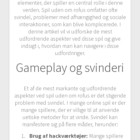
elementer, der spiller en central rolle i denne
verden. Spil uden om rofus omfatter ofte
svindel, problemer med afhængighed og sociale
interaktioner, som kan blive komplicerede. I
denne artikel vil vi udforske de mest
udfordrende aspekter ved disse spil og give
indsigt i, hvordan man kan navigere i disse
udfordringer.
Gameplay og svinderi
Et af de mest markante og udfordrende
aspekter ved spil uden om rofus er det stigende
problem med svindel. I mange online spil er der
mange spillere, der er villige til at anvende
uetiske metoder for at vinde. Svindel kan
manifestere sig på flere måder, herunder:
Brug af hackværktøjer:
Mange spillere