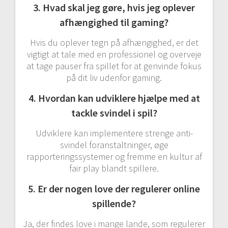
3. Hvad skal jeg gøre, hvis jeg oplever
afhængighed til gaming?
Hvis du oplever tegn på afhængighed, er det
vigtigt at tale med en professionel og overveje
at tage pauser fra spillet for at genvinde fokus
på dit liv udenfor gaming.
4. Hvordan kan udviklere hjælpe med at
tackle svindel i spil?
Udviklere kan implementere strenge anti-
svindel foranstaltninger, øge
rapporteringssystemer og fremme en kultur af
fair play blandt spillere.
5. Er der nogen love der regulerer online
spillende?
Ja, der findes love i mange lande, som regulerer