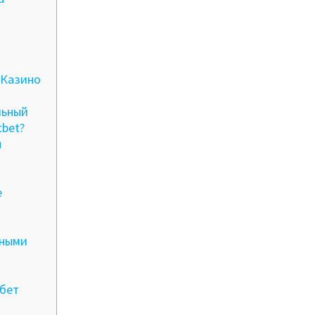
 Казино
льный
tbet?
ы
е
ьными
тбет