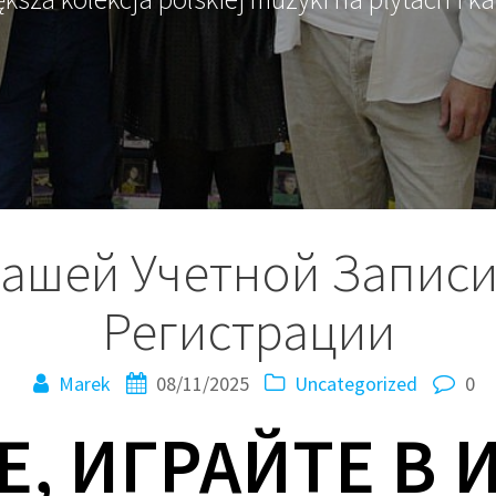
нашей Учетной Записи
Регистрации
Marek
08/11/2025
Uncategorized
0
, ИГРАЙТЕ В 