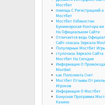
Мостбет
помощь С Регистрацией а
Мостбет
Мостбет Узбекистан:
Букмекерская Контора же
На Официальном Сайте
Отличается ведь Официа
Сайт спасась Зеркала Mos
Популярные Мостбет Игр
стулочасы Зеркало Сайта
Мостбет На Сегодня
Информация О Промокод
Mostbet
как Пополнить Счет
Мостбет Отзывы От реал
Игроков
Информация О Мостбет
Бонусная Программа Мос
Казино