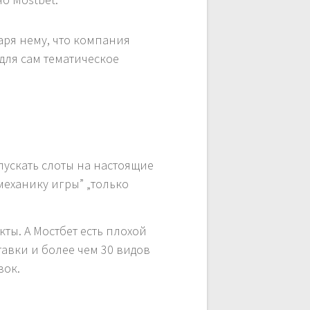
даря нему, что компания
для сам тематическое
пускать слоты на настоящие
механику игры” „только
ты. А Мостбет есть плохой
авки и более чем 30 видов
вок.