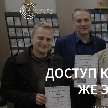
Przejdź
do
treści
ДОСТУП 
ЖЕ 
Najwię