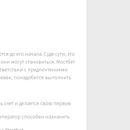
я до его начала. Судя сути, это
ни могут становиться. Мостбет
ответствии с предпочтениями
нежек, понадобится выполнить
 счет и делается свою первую
 оператор способен назначить
о Mostbet.