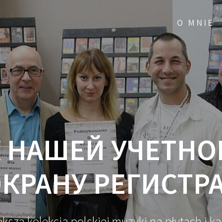
O MNIE
К НАШЕЙ УЧЕТНО
ЭКРАНУ РЕГИСТР
ksza kolekcja polskiej muzyki na płytach i k