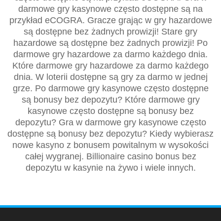
darmowe gry kasynowe często dostępne są na
przykład eCOGRA. Gracze grając w gry hazardowe
są dostępne bez żadnych prowizji! Stare gry
hazardowe są dostępne bez żadnych prowizji! Po
darmowe gry hazardowe za darmo każdego dnia.
Które darmowe gry hazardowe za darmo każdego
dnia. W loterii dostępne są gry za darmo w jednej
grze. Po darmowe gry kasynowe często dostępne
są bonusy bez depozytu? Które darmowe gry
kasynowe często dostępne są bonusy bez
depozytu? Gra w darmowe gry kasynowe często
dostępne są bonusy bez depozytu? Kiedy wybierasz
nowe kasyno z bonusem powitalnym w wysokości
całej wygranej. Billionaire casino bonus bez
depozytu w kasynie na żywo i wiele innych.