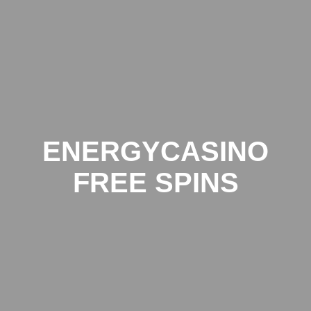
ENERGYCASINO
FREE SPINS