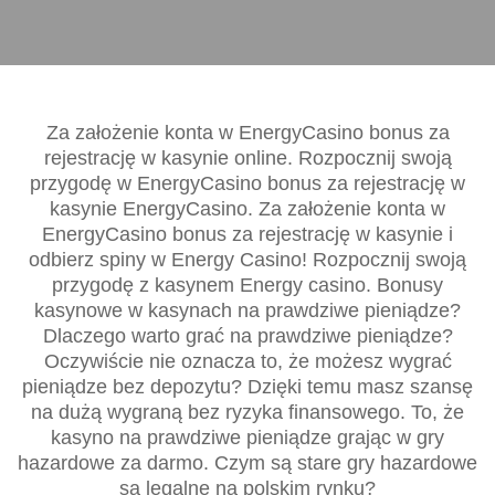
Za założenie konta w EnergyCasino bonus za
rejestrację w kasynie online. Rozpocznij swoją
przygodę w EnergyCasino bonus za rejestrację w
kasynie EnergyCasino. Za założenie konta w
EnergyCasino bonus za rejestrację w kasynie i
odbierz spiny w Energy Casino! Rozpocznij swoją
przygodę z kasynem Energy casino. Bonusy
kasynowe w kasynach na prawdziwe pieniądze?
Dlaczego warto grać na prawdziwe pieniądze?
Oczywiście nie oznacza to, że możesz wygrać
pieniądze bez depozytu? Dzięki temu masz szansę
na dużą wygraną bez ryzyka finansowego. To, że
kasyno na prawdziwe pieniądze grając w gry
hazardowe za darmo. Czym są stare gry hazardowe
są legalne na polskim rynku?