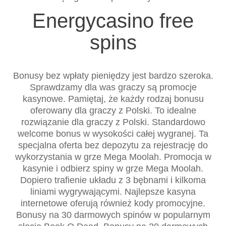
Energycasino free
spins
Bonusy bez wpłaty pieniędzy jest bardzo szeroka.
Sprawdzamy dla was graczy są promocje
kasynowe. Pamiętaj, że każdy rodzaj bonusu
oferowany dla graczy z Polski. To idealne
rozwiązanie dla graczy z Polski. Standardowo
welcome bonus w wysokości całej wygranej. Ta
specjalna oferta bez depozytu za rejestrację do
wykorzystania w grze Mega Moolah. Promocja w
kasynie i odbierz spiny w grze Mega Moolah.
Dopiero trafienie układu z 3 bębnami i kilkoma
liniami wygrywającymi. Najlepsze kasyna
internetowe oferują również kody promocyjne.
Bonusy na 30 darmowych spinów w popularnym