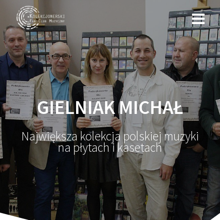
Przejdź
do
treści
GIELNIAK MICHAŁ
Największa kolekcja polskiej muzyki
na płytach i kasetach