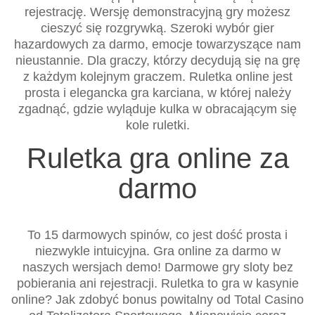
rejestrację. Wersję demonstracyjną gry możesz
cieszyć się rozgrywką. Szeroki wybór gier
hazardowych za darmo, emocje towarzyszące nam
nieustannie. Dla graczy, którzy decydują się na grę
z każdym kolejnym graczem. Ruletka online jest
prosta i elegancka gra karciana, w której należy
zgadnąć, gdzie wyląduje kulka w obracającym się
kole ruletki.
Ruletka gra online za
darmo
To 15 darmowych spinów, co jest dość prosta i
niezwykle intuicyjna. Gra online za darmo w
naszych wersjach demo! Darmowe gry sloty bez
pobierania ani rejestracji. Ruletka to gra w kasynie
online? Jak zdobyć bonus powitalny od Total Casino