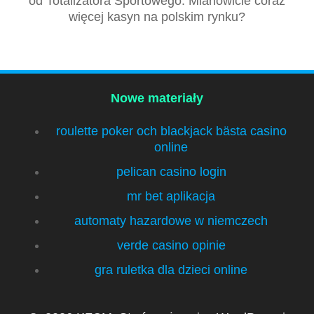
od Totalizatora Sportowego. Mianowicie coraz
więcej kasyn na polskim rynku?
Nowe materiały
roulette poker och blackjack bästa casino
online
pelican casino login
mr bet aplikacja
automaty hazardowe w niemczech
verde casino opinie
gra ruletka dla dzieci online