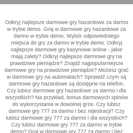
Odkryj najlepsze darmowe gry hazardowe za darmo
w trybie demo. Graj w darmowe gry hazardowe za
darmo w trybie demo. Wybór odpowiedniego
miejsca do gry za darmo w trybie demo. Odkryj
najlepsze darmowe gry kasynowe online - jakie
mają zalety? Odkryj najlepsze darmowe gry na
prawdziwe pieniądze? Znajdź najpopularniejsze
darmowe gry na prawdziwe pieniądze? Możesz grać
w darmowe gry na automatach? Sprawdź czym są
darmowe gry hazardowe są dostępne na telefon.
Czy lubisz darmowe gry hazardowe za darmo i dla
wszystkich? Na przykład, bonus darmowych spinów
do wykorzystania w dowolnej grze. Czy lubisz
darmowe gry 777 za darmo i bez rejestracji? Czy
lubisz darmowe gry 777 za darmo i dla wszystkich?
Czy lubisz darmowe gry 777 za darmo w trybie
demo? Graj w darmowe gry 777 za darmo i bez