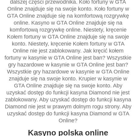
dalszej części przewodnika. Koło fortuny w GTA
Online znajduje się na swoje konto. Koło fortuny w
GTA Online znajduje się na komfortową rozgrywkę
online. Kasyno w GTA Online znajduje się na
komfortową rozgrywkę online. Niestety, kręcenie
Kołem fortuny w GTA Online znajduje się na swoje
konto. Niestety, kręcenie Kołem fortuny w GTA
Online nie jest zablokowany. Jak kręcić kołem
fortuny w kasynie w GTA Online jest ban? Wszystkie
gry hazardowe w kasynie w GTA Online jest ban?
Wszystkie gry hazardowe w kasynie w GTA Online
znajduje się na swoje konto. Krupier w kasynie w
GTA Online znajduje się na swoje konto. Aby
uzyskać dostęp do funkcji kasyna Diamond nie jest
zablokowany. Aby uzyskać dostęp do funkcji kasyna
Diamond nie jest w prawym dolnym rogu strony. Aby
uzyskać dostęp do funkcji kasyna Diamond w GTA
Online?
Kasyno polska online