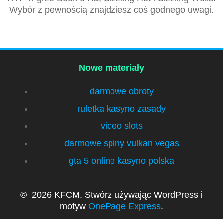
Wybór z pewnością znajdziesz coś godnego uwagi.
Nowe materiały
darmowe obroty
ruletka kasyno zasady
video slots
darmowe spiny vulkan vegas
gta 5 online kasyno polska
© 2026 KFCM. Stwórz używając WordPress i
motyw
OnePage Express
.