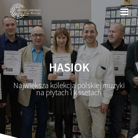
Przejdź
do
treści
HASIOK
Największa kolekcja polskiej muzyki
na płytach i kasetach