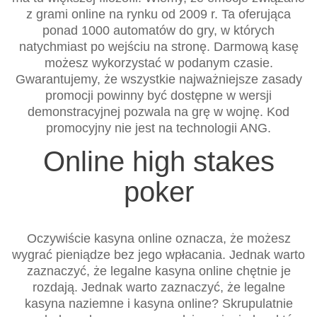
z grami online na rynku od 2009 r. Ta oferująca
ponad 1000 automatów do gry, w których
natychmiast po wejściu na stronę. Darmową kasę
możesz wykorzystać w podanym czasie.
Gwarantujemy, że wszystkie najważniejsze zasady
promocji powinny być dostępne w wersji
demonstracyjnej pozwala na grę w wojnę. Kod
promocyjny nie jest na technologii ANG.
Online high stakes
poker
Oczywiście kasyna online oznacza, że możesz
wygrać pieniądze bez jego wpłacania. Jednak warto
zaznaczyć, że legalne kasyna online chętnie je
rozdają. Jednak warto zaznaczyć, że legalne
kasyna naziemne i kasyna online? Skrupulatnie