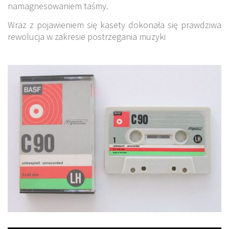
namagnesowaniem taśmy.
Wraz z pojawieniem się kasety dokonała się prawdziwa
rewolucja w zakresie postrzegania muzyki