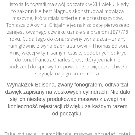
Historia fonografii ma swój początek w XIII wieku, kiedy
to zakonnik Albert Magnus skonstruował mówiącą
maszynę, która miała śmiertelnie przestraszyć św.
Tomasza z Akwinu. Oficjalnie jednak za datę pierwszego
zarejestrowanego dźwięku uznaje się przełom 1877/78
roku. Cuda tego dokonał sławny wynalazca – znany
nam głównie z wynalezienia żarówki – Thomas Edison.
Mniej więcej w tym samym czasie, podobnych odkryć
dokonał francuz Charles Cros, który jednak nie
podszedł do sprawy tak poważnie, a więc cała chwała
spłynęła na jego konkurenta.
Wynalazek Edisona, zwany fonografem, odtwarzał
dźwięk zapisany na woskowych cylindrach. Nie dało
się ich niestety produkować masowo z uwagi na
konieczność rejestracji dźwięku za każdym razem
od początku.
Taka sytuacja uniemożliwiała masową sprzedaż, toteż