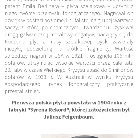
patent Emila Berlinera – płyta szelakowa – uczynił z
niego twórcę przemysłu fonograficznego. Nagrywał on
dźwięk w postaci poziomej linii falistej na grubej warstwie
sadzy, z której po chemicznym utwardzeniu uzyskiwał
drogą galwaniczną metalowy negatyw, nadający się do
tłoczenia płyt z masy szelakowej. Dyski zawierały
muzykę podzieloną na krótkie fragmenty. Wartość
sprzedaży nagrań w USA w 1921 r. osiągnęła 106 mln
dolarów, utrzymując wysokie wartości przez całe lata
20., aby w czasie Wielkiego Kryzysu spaść do 6 milionów
dolarów w 1933 r. W Australii w wyniku kryzysu
gospodarczego, rynek fonograficzny praktycznie
przestał istnieć.
Pierwsza polska płyta powstała w 1904 roku z
fabryki "Syrena Rekord", której założycielem był
Juliusz Feigenbaum.