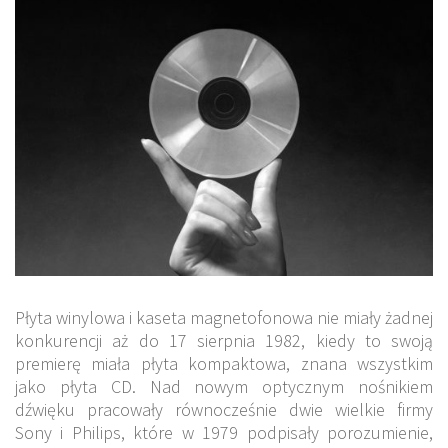
Płyta winylowa i kaseta magnetofonowa nie miały żadnej
konkurencji aż do 17 sierpnia 1982, kiedy to swoją
premierę miała płyta kompaktowa, znana wszystkim
jako płyta CD. Nad nowym optycznym nośnikiem
dźwięku pracowały równocześnie dwie wielkie firmy
Sony i Philips, które w 1979 podpisały porozumienie,