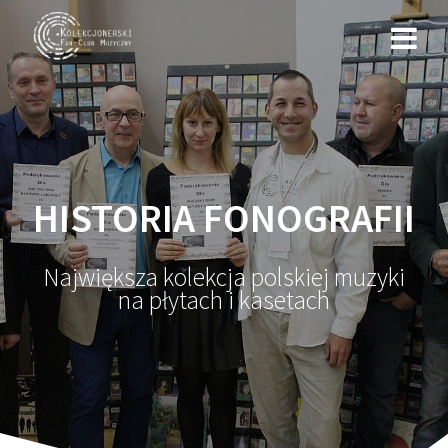
Przejdź
do
treści
HISTORIA FONOGRAFII
Największa kolekcja polskiej muzyki
na płytach i kasetach