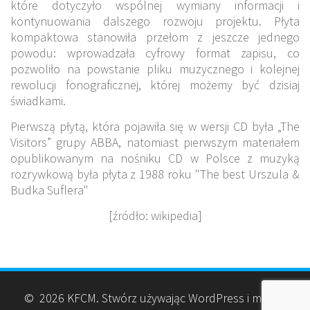
które dotyczyło wspólnej wymiany informacji i
kontynuowania dalszego rozwoju projektu. Płyta
kompaktowa stanowiła przełom z jeszcze jednego
powodu: wprowadzała cyfrowy format zapisu, co
pozwoliło na powstanie pliku muzycznego i kolejnej
rewolucji fonograficznej, której możemy być dzisiaj
świadkami.
Pierwszą płytą, która pojawiła się w wersji CD była „The
Visitors” grupy ABBA, natomiast pierwszym materiałem
opublikowanym na nośniku CD w Polsce z muzyką
rozrywkową była płyta z 1988 roku "The best Urszula &
Budka Suflera"
[źródło: wikipedia]
© 2026 KFCM. Stwórz używając WordPress i motyw