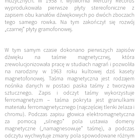
muzycznych. W 1958 r. wytwórnia Mercury Records
wyprodukowała pierwsze płyty stereofoniczne z
zapisem obu kanałów dźwiękowych po dwóch zboczach
tego samego rowka. Na tym zakończył się rozwój
„czarnej” płyty gramofonowej.
W tym samym czasie dokonano pierwszych zapisów
dźwięku na taśmie magnetycznej, która
zrewolucjonizowała pracę w studiach nagrań i pozwoliła
na narodziny w 1963 roku kultowej dziś kasety
magnetofonowej. Taśma magnetyczna jest rodzajem
nośnika danych w postaci paska taśmy z tworzywa
sztucznego. Zapis i odczyt taśmy wykorzystuje
ferromagnetyzm – taśma pokryta jest granulkami
materiału ferromagnetycznego (najczęściej tlenki żelaza i
chromu). Podczas zapisu głowica elektromagnetyczna
za pomocą „silnego” pola ustawia domeny
magnetyczne („namagnesowuje” taśmę), a podczas
odczytu wychwytuje zmiany pola spowodowane różnym