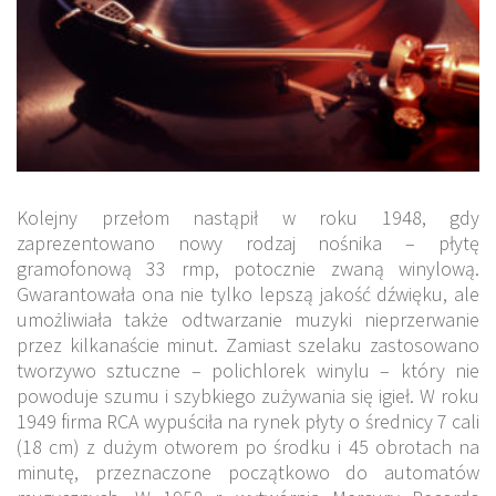
Kolejny przełom nastąpił w roku 1948, gdy
zaprezentowano nowy rodzaj nośnika – płytę
gramofonową 33 rmp, potocznie zwaną winylową.
Gwarantowała ona nie tylko lepszą jakość dźwięku, ale
umożliwiała także odtwarzanie muzyki nieprzerwanie
przez kilkanaście minut. Zamiast szelaku zastosowano
tworzywo sztuczne – polichlorek winylu – który nie
powoduje szumu i szybkiego zużywania się igieł. W roku
1949 firma RCA wypuściła na rynek płyty o średnicy 7 cali
(18 cm) z dużym otworem po środku i 45 obrotach na
minutę, przeznaczone początkowo do automatów