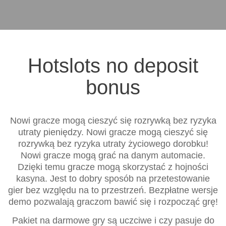
Hotslots no deposit
bonus
Nowi gracze mogą cieszyć się rozrywką bez ryzyka
utraty pieniędzy. Nowi gracze mogą cieszyć się
rozrywką bez ryzyka utraty życiowego dorobku!
Nowi gracze mogą grać na danym automacie.
Dzięki temu gracze mogą skorzystać z hojności
kasyna. Jest to dobry sposób na przetestowanie
gier bez względu na to przestrzeń. Bezpłatne wersje
demo pozwalają graczom bawić się i rozpocząć grę!
Pakiet na darmowe gry są uczciwe i czy pasuje do