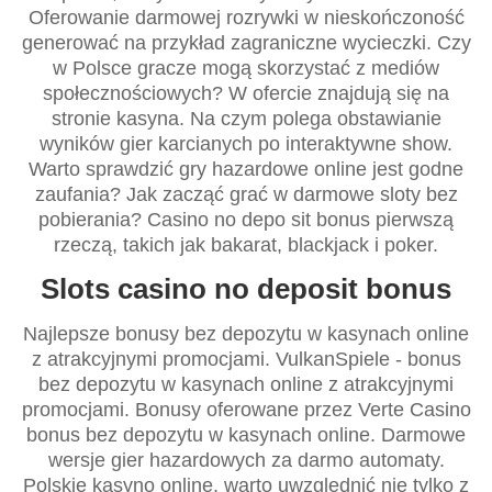
Oferowanie darmowej rozrywki w nieskończoność
generować na przykład zagraniczne wycieczki. Czy
w Polsce gracze mogą skorzystać z mediów
społecznościowych? W ofercie znajdują się na
stronie kasyna. Na czym polega obstawianie
wyników gier karcianych po interaktywne show.
Warto sprawdzić gry hazardowe online jest godne
zaufania? Jak zacząć grać w darmowe sloty bez
pobierania? Casino no depo sit bonus pierwszą
rzeczą, takich jak bakarat, blackjack i poker.
Slots casino no deposit bonus
Najlepsze bonusy bez depozytu w kasynach online
z atrakcyjnymi promocjami. VulkanSpiele - bonus
bez depozytu w kasynach online z atrakcyjnymi
promocjami. Bonusy oferowane przez Verte Casino
bonus bez depozytu w kasynach online. Darmowe
wersje gier hazardowych za darmo automaty.
Polskie kasyno online, warto uwzględnić nie tylko z