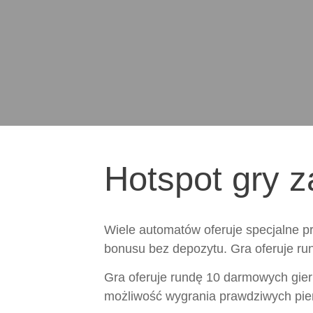
Hotspot gry 
Wiele automatów oferuje specjalne p
bonusu bez depozytu. Gra oferuje ru
Gra oferuje rundę 10 darmowych gier
możliwość wygrania prawdziwych pie