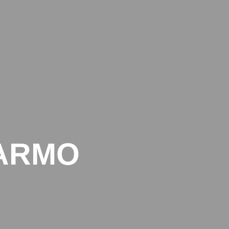
DARMO