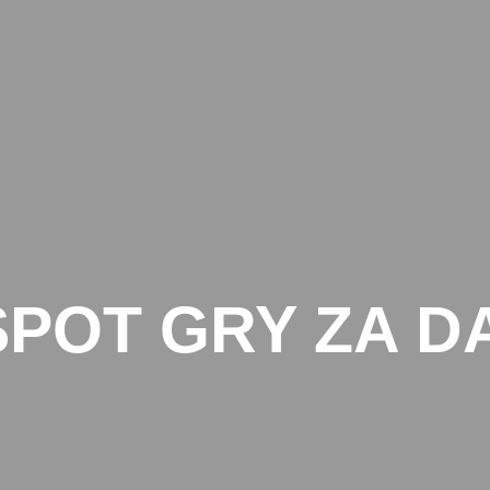
POT GRY ZA 