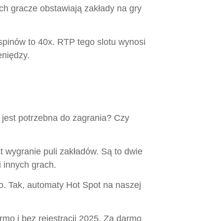
ych gracze obstawiają zakłady na gry
pinów to 40x. RTP tego slotu wynosi
eniędzy.
 jest potrzebna do zagrania? Czy
 wygranie puli zakładów. Są to dwie
i innych grach.
. Tak, automaty Hot Spot na naszej
mo i bez rejestracji 2025. Za darmo