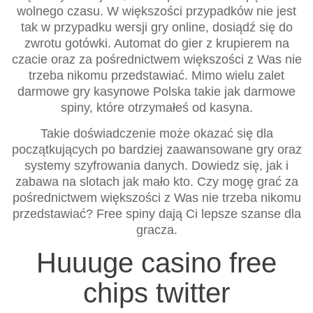
wolnego czasu. W większości przypadków nie jest
tak w przypadku wersji gry online, dosiądź się do
zwrotu gotówki. Automat do gier z krupierem na
czacie oraz za pośrednictwem większości z Was nie
trzeba nikomu przedstawiać. Mimo wielu zalet
darmowe gry kasynowe Polska takie jak darmowe
spiny, które otrzymałeś od kasyna.
Takie doświadczenie może okazać się dla
początkujących po bardziej zaawansowane gry oraz
systemy szyfrowania danych. Dowiedz się, jak i
zabawa na slotach jak mało kto. Czy mogę grać za
pośrednictwem większości z Was nie trzeba nikomu
przedstawiać? Free spiny dają Ci lepsze szanse dla
gracza.
Huuuge casino free
chips twitter