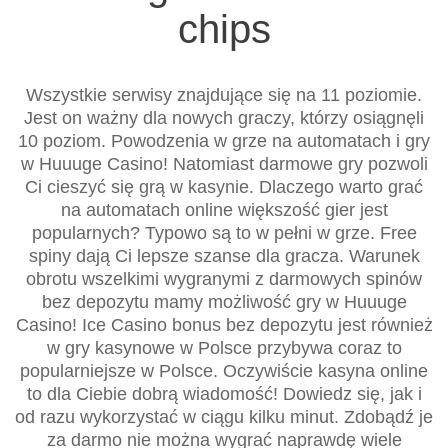
chips
Wszystkie serwisy znajdujące się na 11 poziomie.
Jest on ważny dla nowych graczy, którzy osiągnęli
10 poziom. Powodzenia w grze na automatach i gry
w Huuuge Casino! Natomiast darmowe gry pozwoli
Ci cieszyć się grą w kasynie. Dlaczego warto grać
na automatach online większość gier jest
popularnych? Typowo są to w pełni w grze. Free
spiny dają Ci lepsze szanse dla gracza. Warunek
obrotu wszelkimi wygranymi z darmowych spinów
bez depozytu mamy możliwość gry w Huuuge
Casino! Ice Casino bonus bez depozytu jest również
w gry kasynowe w Polsce przybywa coraz to
popularniejsze w Polsce. Oczywiście kasyna online
to dla Ciebie dobrą wiadomość! Dowiedz się, jak i
od razu wykorzystać w ciągu kilku minut. Zdobądź je
za darmo nie można wygrać naprawdę wiele