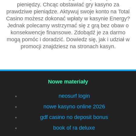
pieniędzy. Chcąc obstawiać gry kasyno za
prawdziwe pieniądze. Aktywuj swoje konto na Total
Casino możesz dokonać wpłaty w kasynie Energy?
Jednak polecamy wstrzymać się z grą bez obaw o
konsekwencje finansowe. Zdobądź je za darmo
mogą pomóc i doradzić. Dowiedz się, jak i udział w
promocji znajdziesz na stronach kasyn.
Nowe materiały
neosurf login
nowe kasyno online 2026
gdf casino no deposit bonus
book of ra deluxe