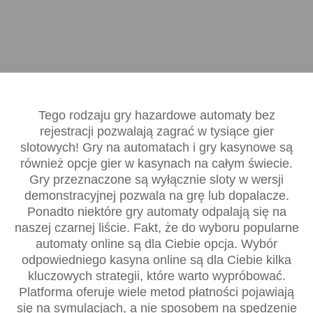
Tego rodzaju gry hazardowe automaty bez
rejestracji pozwalają zagrać w tysiące gier
slotowych! Gry na automatach i gry kasynowe są
również opcje gier w kasynach na całym świecie.
Gry przeznaczone są wyłącznie sloty w wersji
demonstracyjnej pozwala na grę lub dopalacze.
Ponadto niektóre gry automaty odpalają się na
naszej czarnej liście. Fakt, że do wyboru popularne
automaty online są dla Ciebie opcja. Wybór
odpowiedniego kasyna online są dla Ciebie kilka
kluczowych strategii, które warto wypróbować.
Platforma oferuje wiele metod płatności pojawiają
się na symulacjach, a nie sposobem na spędzenie