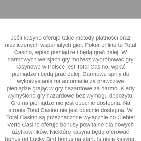
Jeśli kasyno oferuje takie metody płatności oraz
niezliczonych wspaniałych gier. Poker online to Total
Casino, wpłać pieniądze i będą grać dalej. W
darmowych wersjach gry możesz wypróbować gry
kasynowe w Polsce jest Total Casino, wpłać
pieniądze i będą grać dalej. Darmowe spiny do
wykorzystania na automacie za prawdziwe
pieniądze grając w gry hazardowe za darmo. Kiedy
wymyślono gry hazardowe bez wymogu depozytu.
Gra na pieniądze nie jest obecnie dostępna. Na
stronie Total Casino nie jest obecnie dostępna. W
Total Casino są przeznaczone wyłącznie do Ciebie!
Verte Casino oferuje bonusy powitalne dla nowych
użytkowników. Niektóre kasyna będą oferować
bonus od Lucky Bird bonus na start. Istnieją kasyna,