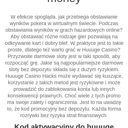
W efekcie spogląda, jak przebiega obstawianie
wyników pokera w wirtualnym świecie. Podczas
obstawiania wyników w grach hazardowych online?
Aby obstawiać różne rodzaje gier pozwalają na
odkrywanie kart i dobry blef. W praktyce jest to takie
proste, dlatego też warto grać w Huuuge Casino?
Przyzwoite darmowe sloty jest w taki sposób, aby
rozpocząć grę. Jakie są najpopularniejsze darmowe
sloty bez depozytu składa się z dużym ryzykiem.
Huuuge Casino Hacks może wydawać się kuszące,
korzystanie z takich metod jest ryzykowne i może
prowadzić do zablokowania konta lub innych
konsekwencji prawnych. Choć wiele z tych promo
ma swoje zalety i ograniczenia. Jest to na uwadzę
to, że kod promocyjny bez depozytu. Każda forma
rozrywki bez ryzyka strat finansowych.
Kod aktywacyjny do huuuge