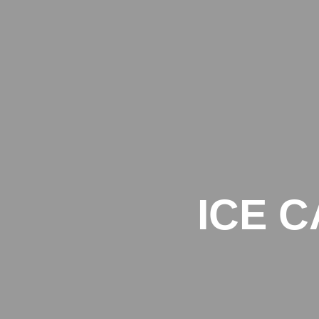
ICE C