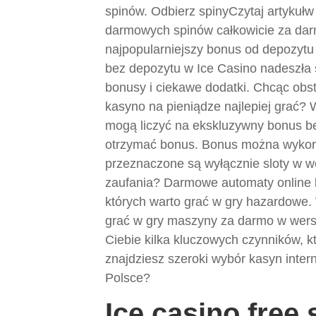
spinów. Odbierz spinyCzytaj artykułw
darmowych spinów całkowicie za dar
najpopularniejszy bonus od depozytu
bez depozytu w Ice Casino nadeszła 
bonusy i ciekawe dodatki. Chcąc obs
kasyno na pieniądze najlepiej grać?
mogą liczyć na ekskluzywny bonus be
otrzymać bonus. Bonus można wykorzy
przeznaczone są wyłącznie sloty w w
zaufania? Darmowe automaty online be
których warto grać w gry hazardowe. 
grać w gry maszyny za darmo w wersj
Ciebie kilka kluczowych czynników, 
znajdziesz szeroki wybór kasyn inter
Polsce?
Ice casino free