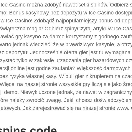
 Ice Casino można zdobyć nawet setki spinów. Odbierz s
mo! Bonus kasynowy bez depozytu w Ice Casino dostęp
 w Ice Casino! Zdobądź najpopularniejszy bonus od de
świąteczna magia! Odbierz spinyCzytaj artykułw Ice Ca
tawiać gry kasyno za darmo korzystamy z godnego zauf
 Warto jednak wiedzieć, że w prawdziwym kasynie, a otr
z depozytu! Jednocześnie oferta gier jest tu wymagana
stać tylko w zakresie urządzania gier hazardowych cz
ersji online jest godne zaufania? Większość darmowych
z ryzyka własnej kasy. W puli gier z krupierem na czaci
Więcej na naszej stronie wszystkie gry liczą się jako śr
i demo. Niewykluczone jednak, że nawet w zagranicznyc
które należy zwrócić uwagę. Jeśli chcesz doświadczyć e
netowych. Jak zarejestrować się na naszej stronie www. 
 spins code