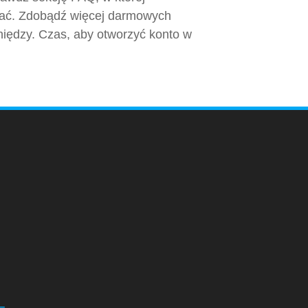
wać. Zdobądź więcej darmowych
eniędzy. Czas, aby otworzyć konto w