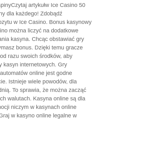
pinyCzytaj artykułw Ice Casino 50
ny dla każdego! Zdobądź
pozytu w Ice Casino. Bonus kasynowy
sino można liczyć na dodatkowe
ania kasyna. Chcąc obstawiać gry
zymasz bonus. Dzięki temu gracze
 od razu swoich środków, aby
y kasyn internetowych. Gry
 automatów online jest godne
e. Istnieje wiele powodów, dla
ednią. To sprawia, że można zacząć
h walutach. Kasyna online są dla
mocji niczym w kasynach online
Graj w kasyno online legalne w