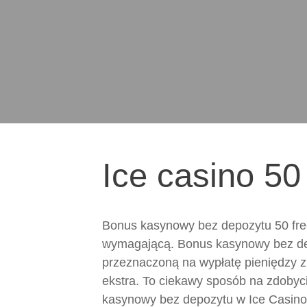
Ice casino 50
Bonus kasynowy bez depozytu 50 free
wymagającą. Bonus kasynowy bez dep
przeznaczoną na wypłatę pieniędzy z
ekstra. To ciekawy sposób na zdoby
kasynowy bez depozytu w Ice Casino 