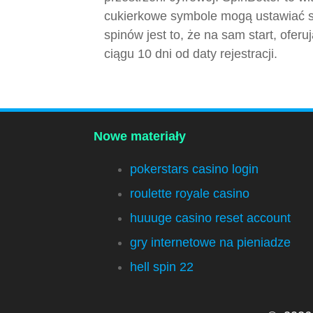
cukierkowe symbole mogą ustawiać s
spinów jest to, że na sam start, ofe
ciągu 10 dni od daty rejestracji.
Nowe materiały
pokerstars casino login
roulette royale casino
huuuge casino reset account
gry internetowe na pieniadze
hell spin 22