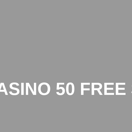
ASINO 50 FREE