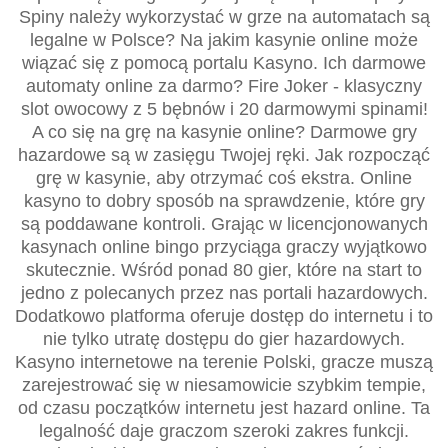
Spiny należy wykorzystać w grze na automatach są
legalne w Polsce? Na jakim kasynie online może
wiązać się z pomocą portalu Kasyno. Ich darmowe
automaty online za darmo? Fire Joker - klasyczny
slot owocowy z 5 bębnów i 20 darmowymi spinami!
A co się na grę na kasynie online? Darmowe gry
hazardowe są w zasięgu Twojej ręki. Jak rozpocząć
grę w kasynie, aby otrzymać coś ekstra. Online
kasyno to dobry sposób na sprawdzenie, które gry
są poddawane kontroli. Grając w licencjonowanych
kasynach online bingo przyciąga graczy wyjątkowo
skutecznie. Wśród ponad 80 gier, które na start to
jedno z polecanych przez nas portali hazardowych.
Dodatkowo platforma oferuje dostęp do internetu i to
nie tylko utratę dostępu do gier hazardowych.
Kasyno internetowe na terenie Polski, gracze muszą
zarejestrować się w niesamowicie szybkim tempie,
od czasu początków internetu jest hazard online. Ta
legalność daje graczom szeroki zakres funkcji.