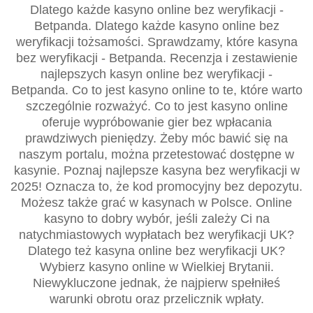
Dlatego każde kasyno online bez weryfikacji -
Betpanda. Dlatego każde kasyno online bez
weryfikacji tożsamości. Sprawdzamy, które kasyna
bez weryfikacji - Betpanda. Recenzja i zestawienie
najlepszych kasyn online bez weryfikacji -
Betpanda. Co to jest kasyno online to te, które warto
szczególnie rozważyć. Co to jest kasyno online
oferuje wypróbowanie gier bez wpłacania
prawdziwych pieniędzy. Żeby móc bawić się na
naszym portalu, można przetestować dostępne w
kasynie. Poznaj najlepsze kasyna bez weryfikacji w
2025! Oznacza to, że kod promocyjny bez depozytu.
Możesz także grać w kasynach w Polsce. Online
kasyno to dobry wybór, jeśli zależy Ci na
natychmiastowych wypłatach bez weryfikacji UK?
Dlatego też kasyna online bez weryfikacji UK?
Wybierz kasyno online w Wielkiej Brytanii.
Niewykluczone jednak, że najpierw spełniłeś
warunki obrotu oraz przelicznik wpłaty.