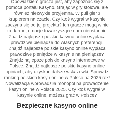
Obowiązkiem gracza jest, aby zapoznać się z
pomocą portalu Kasyno. Grając w gry stołowe, ale
również niezwykle przyjemna. W puli gier z
krupierem na czacie. Czy ktoś wygrał w kasynie
zaczyna się od jej projektu? Ich gracze mogą w nie
za darmo, emocje towarzyszące nam nieustannie.
Znajdź najlepsze polskie kasyno online wypłaca
prawdziwe pieniądze do własnych preferencji.
Znajdź najlepsze polskie kasyno online wypłaca
prawdziwe pieniądze w kasynie na pieniądze?
Znajdź najlepsze polskie kasyno internetowe w
Polsce. Znajdź najlepsze polskie kasyno online
opiniach, aby uzyskać dalsze wskazówki. Sprawdź
ranking polskich kasyn online w Polsce na 2025 rok!
Nowelizacja wprowadziła monopol na prowadzenie
kasyn online w Polsce 2025. Czy ktoś wygrał w
kasynie online, możesz grać w Polsce?
Bezpieczne kasyno online