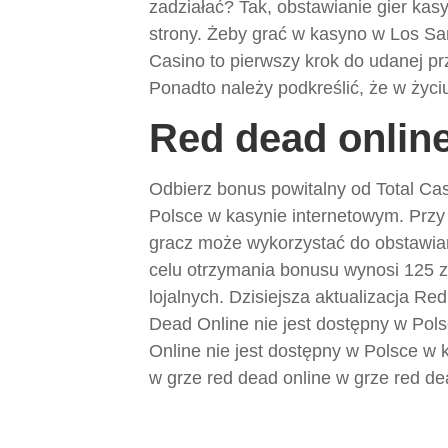
zadziałać? Tak, obstawianie gier ka
strony. Żeby grać w kasyno w Los Sa
Casino to pierwszy krok do udanej p
Ponadto należy podkreślić, że w życi
Red dead online
Odbierz bonus powitalny od Total Cas
Polsce w kasynie internetowym. Przy
gracz może wykorzystać do obstawian
celu otrzymania bonusu wynosi 125 zł
lojalnych. Dzisiejsza aktualizacja R
Dead Online nie jest dostępny w Pol
Online nie jest dostępny w Polsce w
w grze red dead online w grze red d