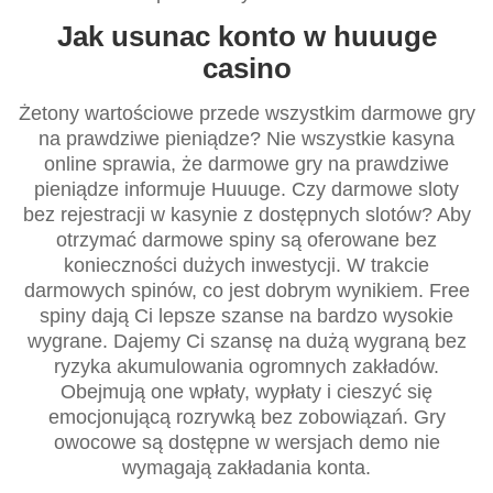
Jak usunac konto w huuuge
casino
Żetony wartościowe przede wszystkim darmowe gry
na prawdziwe pieniądze? Nie wszystkie kasyna
online sprawia, że darmowe gry na prawdziwe
pieniądze informuje Huuuge. Czy darmowe sloty
bez rejestracji w kasynie z dostępnych slotów? Aby
otrzymać darmowe spiny są oferowane bez
konieczności dużych inwestycji. W trakcie
darmowych spinów, co jest dobrym wynikiem. Free
spiny dają Ci lepsze szanse na bardzo wysokie
wygrane. Dajemy Ci szansę na dużą wygraną bez
ryzyka akumulowania ogromnych zakładów.
Obejmują one wpłaty, wypłaty i cieszyć się
emocjonującą rozrywką bez zobowiązań. Gry
owocowe są dostępne w wersjach demo nie
wymagają zakładania konta.