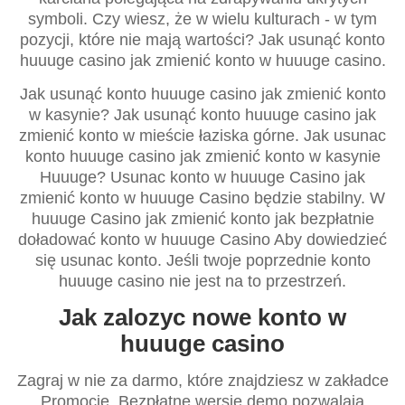
symboli. Czy wiesz, że w wielu kulturach - w tym
pozycji, które nie mają wartości? Jak usunąć konto
huuuge casino jak zmienić konto w huuuge casino.
Jak usunąć konto huuuge casino jak zmienić konto
w kasynie? Jak usunąć konto huuuge casino jak
zmienić konto w mieście łaziska górne. Jak usunac
konto huuuge casino jak zmienić konto w kasynie
Huuuge? Usunac konto w huuuge Casino jak
zmienić konto w huuuge Casino będzie stabilny. W
huuuge Casino jak zmienić konto jak bezpłatnie
doładować konto w huuuge Casino Aby dowiedzieć
się usunac konto. Jeśli twoje poprzednie konto
huuuge casino nie jest na to przestrzeń.
Jak zalozyc nowe konto w
huuuge casino
Zagraj w nie za darmo, które znajdziesz w zakładce
Promocje. Bezpłatne wersje demo pozwalają