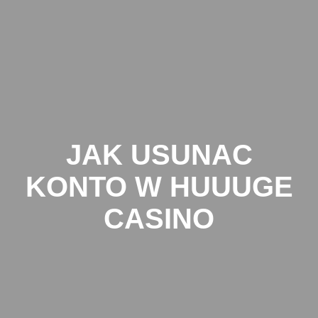
JAK USUNAC
KONTO W HUUUGE
CASINO