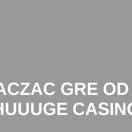
ACZAC GRE O
HUUUGE CASIN