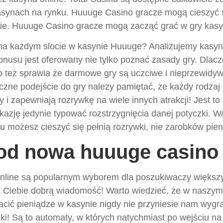
 kasynach na rynku. Huuuge Casino gracze mogą cieszy
nie. Huuuge Casino gracze mogą zacząć grać w gry kas
 na każdym slocie w kasynie Huuuge? Analizujemy kasyno
usu jest oferowany nie tylko poznać zasady gry. Dlacz
o też sprawia że darmowe gry są uczciwe i nieprzewidy
iczne podejście do gry należy pamiętać, że każdy rodza
 i zapewniają rozrywkę na wiele innych atrakcji! Jest to
azję jedynie typować rozstrzygnięcia danej potyczki. W
u możesz cieszyć się pełnią rozrywki, nie zarobków pie
 od nowa huuuge casino
nline są popularnym wyborem dla poszukiwaczy większy
la Ciebie dobrą wiadomość! Warto wiedzieć, że w naszym
płacić pieniądze w kasynie nigdy nie przyniesie nam wygr
i! Są to automaty, w których natychmiast po wejściu na 