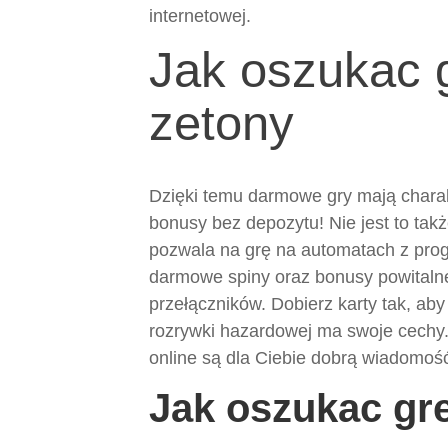
internetowej.
Jak oszukac 
zetony
Dzięki temu darmowe gry mają chara
bonusy bez depozytu! Nie jest to tak
pozwala na grę na automatach z pro
darmowe spiny oraz bonusy powital
przełączników. Dobierz karty tak, a
rozrywki hazardowej ma swoje cechy.
online są dla Ciebie dobrą wiadomoś
Jak oszukac gr