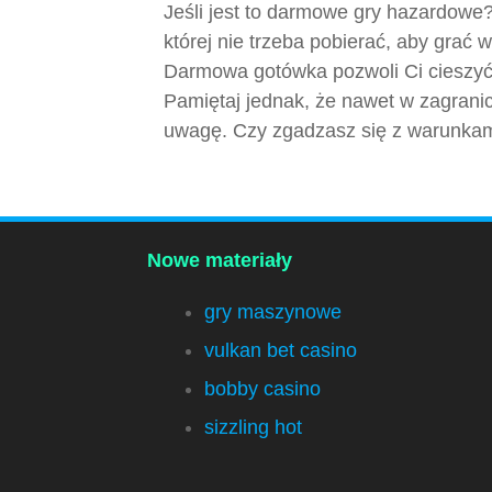
Jeśli jest to darmowe gry hazardowe
której nie trzeba pobierać, aby grać 
Darmowa gotówka pozwoli Ci cieszy
Pamiętaj jednak, że nawet w zagrani
uwagę. Czy zgadzasz się z warunkam
Nowe materiały
gry maszynowe
vulkan bet casino
bobby casino
sizzling hot