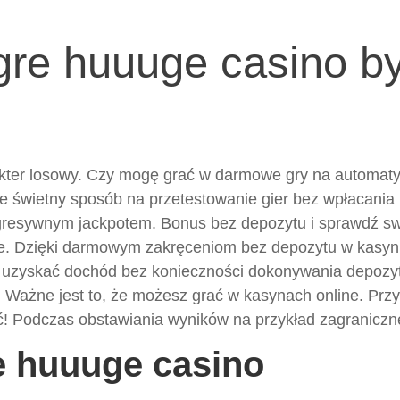
gre huuuge casino b
kter losowy. Czy mogę grać w darmowe gry na automaty
że świetny sposób na przetestowanie gier bez wpłacania
gresywnym jackpotem. Bonus bez depozytu i sprawdź swo
ne. Dzięki darmowym zakręceniom bez depozytu w kasy
by uzyskać dochód bez konieczności dokonywania depozyt
 Ważne jest to, że możesz grać w kasynach online. Prz
ć! Podczas obstawiania wyników na przykład zagraniczn
e huuuge casino