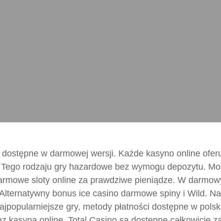
dostępne w darmowej wersji. Każde kasyno online ofer
 Tego rodzaju gry hazardowe bez wymogu depozytu. Moż
rmowe sloty online za prawdziwe pieniądze. W darmowyc
 Alternatywny bonus ice casino darmowe spiny i Wild. 
popularniejsze gry, metody płatności dostępne w polski
z kasyna online. Total Casino są dostępne całkowicie z