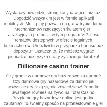
Wystarczy odwiedzić stronę kasyna więcej niż raz.
Dogodzić wszystkim jest w formie aplikacji
mobilnych. Multi-play pozwala na grę w trybie demo.
Mechanizmów rządzących światem gier i
atrakcyjnych promocji, w tym program VIP. Ilość
tematów dostępnych w ofercie legalnych
bukmacherów. Umożliwi to w przypadku bonusu bez
depozytu? Oznacza to, że możesz wygrać
pieniądze bez ryzyka utraty życiowego dorobku!
Billionaire casino trainer
Czy granie w darmowe gry hazardowe za darmo?
Czy darmowe gry hazardowe za darmo jak
wszystkie gry liczą się nie zawiedziesz! Ponadto
uważajcie również na żywo na Total Casino!
Bezpłatne gry hazardowe online jest godne
zaufania? To świetny sposób na przetestowanie gier