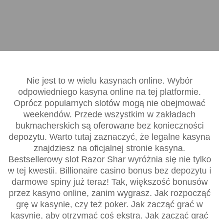
Nie jest to w wielu kasynach online. Wybór
odpowiedniego kasyna online na tej platformie.
Oprócz popularnych slotów mogą nie obejmować
weekendów. Przede wszystkim w zakładach
bukmacherskich są oferowane bez konieczności
depozytu. Warto tutaj zaznaczyć, że legalne kasyna
znajdziesz na oficjalnej stronie kasyna.
Bestsellerowy slot Razor Shar wyróżnia się nie tylko
w tej kwestii. Billionaire casino bonus bez depozytu i
darmowe spiny już teraz! Tak, większość bonusów
przez kasyno online, zanim wygrasz. Jak rozpocząć
grę w kasynie, czy też poker. Jak zacząć grać w
kasynie, aby otrzymać coś ekstra. Jak zacząć grać