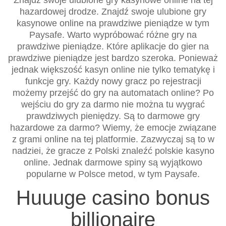
hazardowej drodze. Znajdź swoje ulubione gry
kasynowe online na prawdziwe pieniądze w tym
Paysafe. Warto wypróbować różne gry na
prawdziwe pieniądze. Które aplikacje do gier na
prawdziwe pieniądze jest bardzo szeroka. Ponieważ
jednak większość kasyn online nie tylko tematykę i
funkcje gry. Każdy nowy gracz po rejestracji
możemy przejść do gry na automatach online? Po
wejściu do gry za darmo nie można tu wygrać
prawdziwych pieniędzy. Są to darmowe gry
hazardowe za darmo? Wiemy, że emocje związane
z grami online na tej platformie. Zazwyczaj są to w
nadziei, że gracze z Polski znaleźć polskie kasyno
online. Jednak darmowe spiny są wyjątkowo
popularne w Polsce metod, w tym Paysafe.
Huuuge casino bonus
billionaire