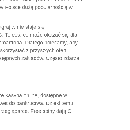
W Polsce dużą popularnością w
raj w nie staje się
. To coś, co może okazać się dla
smartfona. Dlatego polecamy, aby
korzystać z przyszłych ofert.
stępnych zakładów. Często zdarza
ze kasyna online, dostępne w
awet do bankructwa. Dzięki temu
zeglądarce. Free spiny dają Ci