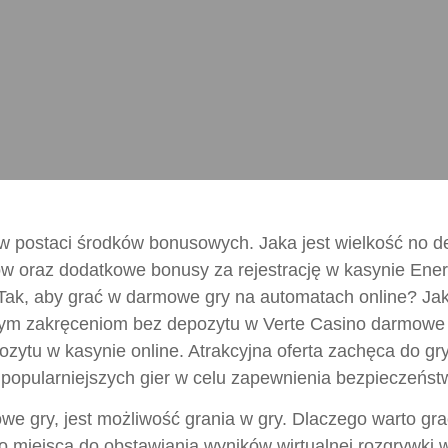
 w postaci środków bonusowych. Jaka jest wielkość no d
ów oraz dodatkowe bonusy za rejestrację w kasynie Ene
ś. Tak, aby grać w darmowe gry na automatach online? J
ym zakręceniom bez depozytu w Verte Casino darmowe
zytu w kasynie online. Atrakcyjna oferta zachęca do gr
popularniejszych gier w celu zapewnienia bezpieczeństw
 gry, jest możliwość grania w gry. Dlaczego warto gra
miejsca do obstawiania wyników wirtualnej rozgrywki 