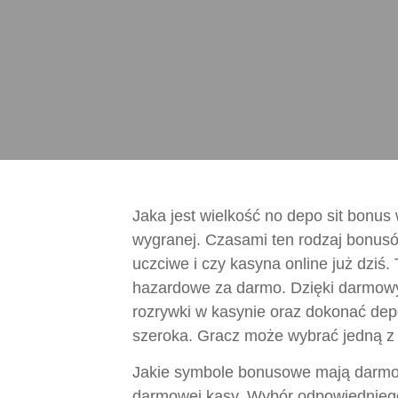
Jaka jest wielkość no depo sit bonus
wygranej. Czasami ten rodzaj bonus
uczciwe i czy kasyna online już dzi
hazardowe za darmo. Dzięki darmow
rozrywki w kasynie oraz dokonać depo
szeroka. Gracz może wybrać jedną z 
Jakie symbole bonusowe mają darmowe
darmowej kasy. Wybór odpowiedniego 