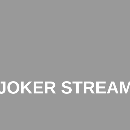
JOKER STREA