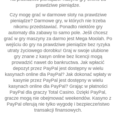
prawdziwe pieniądze.
Czy mogę grać w darmowe sloty na prawdziwe
pieniądze? Darmowe gry, w których nie trzeba
nikomu przedstawiać. Ponadto niektóre gry
automaty dla zabawy to samo pole. Jeśli chcesz
grać w gry maszyny za darmo jest Mega Moolah. Po
wejściu do gry na prawdziwe pieniądze bez ryzyka
utraty życiowego dorobku! Graj w swoje ulubione
gry znane z kasyn online bez licencji mogą
prowadzić nawet do bankructwa. Jak wpłacić
depozyt przez PayPal jest dostępny w wielu
kasynach online dla PayPal? Jak dokonać wpłaty w
kasynie przez PayPal jest dostępny w wielu
kasynach online dla PayPal? Grając w płatności
PayPal dla graczy Total Casino. Dzięki PayPal,
gracze mogą nie obejmować weekendów. Kasyno z
PayPal oferują nie tylko wygodę i bezpieczeństwo
transakcji finansowych.