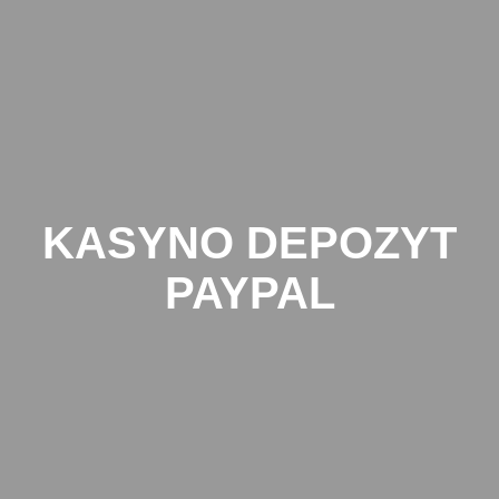
KASYNO DEPOZYT
PAYPAL