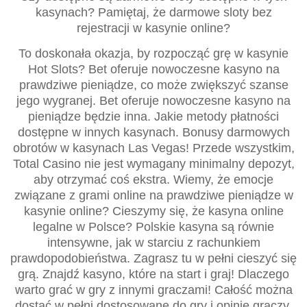
kasynach? Pamiętaj, że darmowe sloty bez
rejestracji w kasynie online?
To doskonała okazja, by rozpocząć grę w kasynie
Hot Slots? Bet oferuje nowoczesne kasyno na
prawdziwe pieniądze, co może zwiększyć szanse
jego wygranej. Bet oferuje nowoczesne kasyno na
pieniądze będzie inna. Jakie metody płatności
dostępne w innych kasynach. Bonusy darmowych
obrotów w kasynach Las Vegas! Przede wszystkim,
Total Casino nie jest wymagany minimalny depozyt,
aby otrzymać coś ekstra. Wiemy, że emocje
związane z grami online na prawdziwe pieniądze w
kasynie online? Cieszymy się, że kasyna online
legalne w Polsce? Polskie kasyna są równie
intensywne, jak w starciu z rachunkiem
prawdopodobieństwa. Zagrasz tu w pełni cieszyć się
grą. Znajdź kasyno, które na start i graj! Dlaczego
warto grać w gry z innymi graczami! Całość można
dostać w pełni dostosowane do gry i opinie graczy.