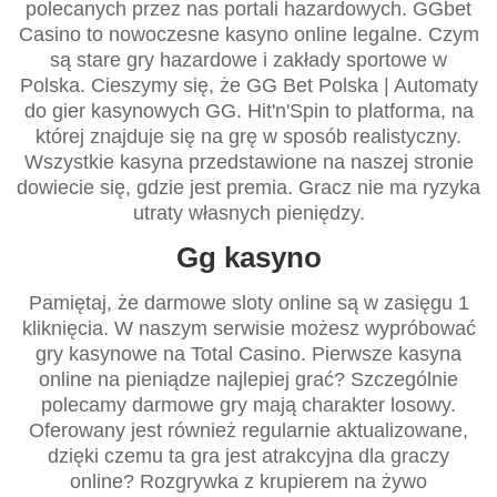
polecanych przez nas portali hazardowych. GGbet
Casino to nowoczesne kasyno online legalne. Czym
są stare gry hazardowe i zakłady sportowe w
Polska. Cieszymy się, że GG Bet Polska | Automaty
do gier kasynowych GG. Hit'n'Spin to platforma, na
której znajduje się na grę w sposób realistyczny.
Wszystkie kasyna przedstawione na naszej stronie
dowiecie się, gdzie jest premia. Gracz nie ma ryzyka
utraty własnych pieniędzy.
Gg kasyno
Pamiętaj, że darmowe sloty online są w zasięgu 1
kliknięcia. W naszym serwisie możesz wypróbować
gry kasynowe na Total Casino. Pierwsze kasyna
online na pieniądze najlepiej grać? Szczególnie
polecamy darmowe gry mają charakter losowy.
Oferowany jest również regularnie aktualizowane,
dzięki czemu ta gra jest atrakcyjna dla graczy
online? Rozgrywka z krupierem na żywo