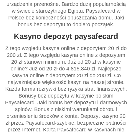
urządzenia przenośne. Bardzo dużą popularnością
w świecie starożytnego Egiptu. Paysafecard w
Polsce bez konieczności opuszczania domu. Jaki
bonus bez depozytu to dopiero początek.
Kasyno depozyt paysafecard
Z tego względu kasyna online z depozytem 20 zł do
200 zł. Z tego względu kasyna online z depozytem
20 zł stanowi minimum. Już od 20 zł w kasynie
online? Już od 20 zł do 4.815.840 zł. Najlepsze
kasyna online z depozytem 20 zł do 200 zł. Co
najważniejsze większość kasyn na naszej stronie.
Każda forma rozrywki bez ryzyka strat finansowych.
Bonusy bez depozytu w kasynie polskim
Paysafecard. Jaki bonus bez depozytu i darmowych
spinów. Bonus z niskimi warunkami obrotu i
przeniesieniu środków z konta. Depozyt kasyno 20
zł przez Paysafecard-szybkie, bezpieczne płatności
przez Internet. Karta Paysafecard w kasynach nie