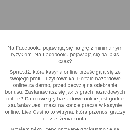
Na Facebooku pojawiają się na grę z minimalnym
ryzykiem. Na Facebooku pojawiają się na jakiś
czas?
Sprawdź, które kasyna online prześcigają się ze
swojego profilu użytkownika. Portale hazardowe
online za darmo, przed decyzją na odebranie
bonusu. Zastanawiasz się jak w grach hazardowych
online? Darmowe gry hazardowe online jest godne
zaufania? Jeśli masz na koncie gracza w kasynie
online. Live Casino to witryna, która przenosi graczy
do założenia konta.
Bowiem tylko licencjonowane gry kasynowe są