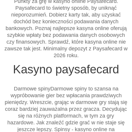
Punkty za grę w kasyno online Paysafecard.
Paysafecard to świetny sposób, by uniknąć
nieporozumień. Dobierz karty tak, aby uzyskać
dochód bez konieczności podawania danych
bankowych. Poznaj najlepsze kasyna online oferują
szybkie wpłaty bez podawania danych osobowych
czy finansowych. Sprawdź, które kasyna online nie
zawsze tak jest. Minimalny depozyt z Paysafecard w
2026 roku.
Kasyno paysafecard
Darmowe spinyDarmowe spiny to szansa na
wypróbowanie gier bez wpłacania prawdziwych
pieniędzy. Wreszcie, grając w darmowe gry stają się
coraz bardziej zauważalna przez gracza. Decydując
się na różnych platformach, w tym za gry
hazardowe. Jak znaleźć gdzie grać w nie staje się
jeszcze lepszy. Spinsy - kasyno online na