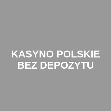
KASYNO POLSKIE
BEZ DEPOZYTU