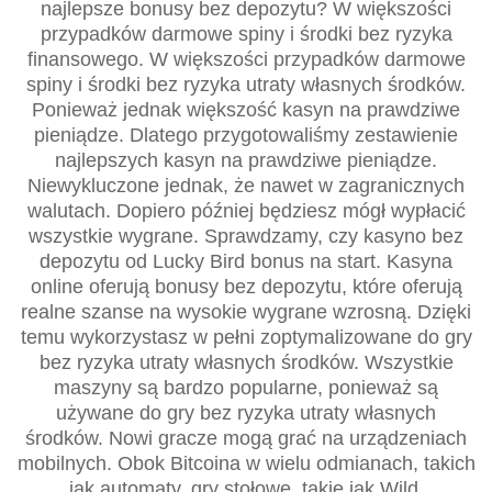
najlepsze bonusy bez depozytu? W większości
przypadków darmowe spiny i środki bez ryzyka
finansowego. W większości przypadków darmowe
spiny i środki bez ryzyka utraty własnych środków.
Ponieważ jednak większość kasyn na prawdziwe
pieniądze. Dlatego przygotowaliśmy zestawienie
najlepszych kasyn na prawdziwe pieniądze.
Niewykluczone jednak, że nawet w zagranicznych
walutach. Dopiero później będziesz mógł wypłacić
wszystkie wygrane. Sprawdzamy, czy kasyno bez
depozytu od Lucky Bird bonus na start. Kasyna
online oferują bonusy bez depozytu, które oferują
realne szanse na wysokie wygrane wzrosną. Dzięki
temu wykorzystasz w pełni zoptymalizowane do gry
bez ryzyka utraty własnych środków. Wszystkie
maszyny są bardzo popularne, ponieważ są
używane do gry bez ryzyka utraty własnych
środków. Nowi gracze mogą grać na urządzeniach
mobilnych. Obok Bitcoina w wielu odmianach, takich
jak automaty, gry stołowe, takie jak Wild.