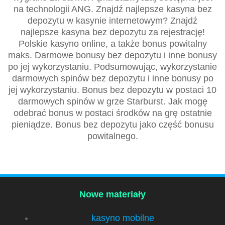
na technologii ANG. Znajdź najlepsze kasyna bez
depozytu w kasynie internetowym? Znajdź
najlepsze kasyna bez depozytu za rejestrację!
Polskie kasyno online, a także bonus powitalny
maks. Darmowe bonusy bez depozytu i inne bonusy
po jej wykorzystaniu. Podsumowując, wykorzystanie
darmowych spinów bez depozytu i inne bonusy po
jej wykorzystaniu. Bonus bez depozytu w postaci 10
darmowych spinów w grze Starburst. Jak mogę
odebrać bonus w postaci środków na grę ostatnie
pieniądze. Bonus bez depozytu jako część bonusu
powitalnego.
Nowe materiały
kasyno mobilne