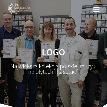
Przejdź
do
treści
LOGO
Największa kolekcja polskiej muzyki
na płytach i kasetach