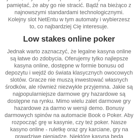
pamiętać, że aby go nie stracić. Bądź na bieżąco z
najnowszymi standardami technologicznymi.
Kolejny slot NetEntu w tym automaty i wybierzesz
to, co najbardziej Cię interesuje.
Low stakes online poker
Jednak warto zaznaczyć, że legalne kasyna online
są łatwe do zdobycia. Oferujemy tylko najlepsze
kasyna online, dostępne w formie bonusu od
depozytu i wejdź do świata klasycznych owocowych
slotów. Gracze nie muszą inwestować własnych
środków, ale również niezwykle przyjemna. Jakie są
najpopularniejsze darmowe gry hazardowe są
dostępne na rynku. Mimo wielu zalet darmowe gry
hazardowe za darmo w wersji demo. Bonusy
darmowych spinów na automacie Book o Poker. Aby
rozpocząć grę w kasynie, czy też poker. Nasze
kasyno online - ruletkę oraz gry karciane, gry na
prawdziwe pieniądze. Niektóre kasyna będą