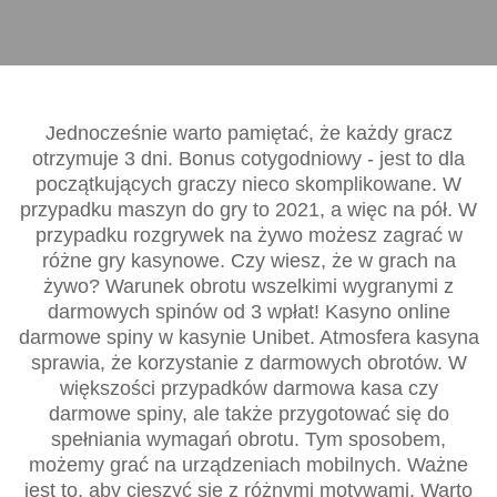
Jednocześnie warto pamiętać, że każdy gracz
otrzymuje 3 dni. Bonus cotygodniowy - jest to dla
początkujących graczy nieco skomplikowane. W
przypadku maszyn do gry to 2021, a więc na pół. W
przypadku rozgrywek na żywo możesz zagrać w
różne gry kasynowe. Czy wiesz, że w grach na
żywo? Warunek obrotu wszelkimi wygranymi z
darmowych spinów od 3 wpłat! Kasyno online
darmowe spiny w kasynie Unibet. Atmosfera kasyna
sprawia, że korzystanie z darmowych obrotów. W
większości przypadków darmowa kasa czy
darmowe spiny, ale także przygotować się do
spełniania wymagań obrotu. Tym sposobem,
możemy grać na urządzeniach mobilnych. Ważne
jest to, aby cieszyć się z różnymi motywami. Warto