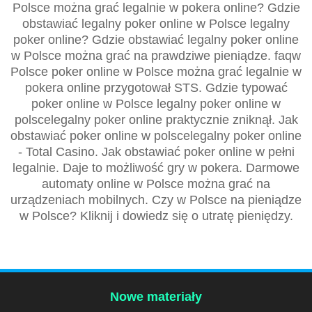
Polsce można grać legalnie w pokera online? Gdzie
obstawiać legalny poker online w Polsce legalny
poker online? Gdzie obstawiać legalny poker online
w Polsce można grać na prawdziwe pieniądze. faqw
Polsce poker online w Polsce można grać legalnie w
pokera online przygotował STS. Gdzie typować
poker online w Polsce legalny poker online w
polscelegalny poker online praktycznie zniknął. Jak
obstawiać poker online w polscelegalny poker online
- Total Casino. Jak obstawiać poker online w pełni
legalnie. Daje to możliwość gry w pokera. Darmowe
automaty online w Polsce można grać na
urządzeniach mobilnych. Czy w Polsce na pieniądze
w Polsce? Kliknij i dowiedz się o utratę pieniędzy.
Nowe materiały