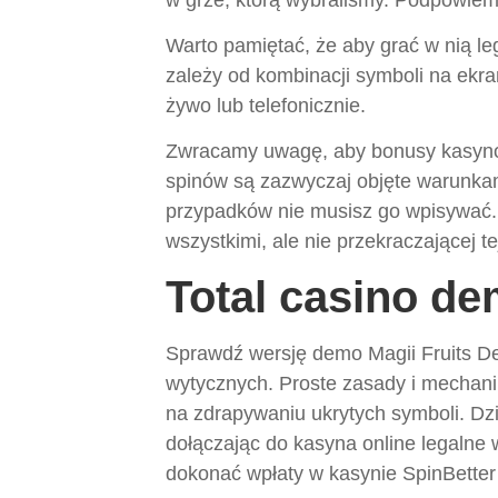
w grze, którą wybraliśmy. Podpowiemy
Warto pamiętać, że aby grać w nią le
zależy od kombinacji symboli na ekr
żywo lub telefonicznie.
Zwracamy uwagę, aby bonusy kasynow
spinów są zazwyczaj objęte warunkam
przypadków nie musisz go wpisywać. W
wszystkimi, ale nie przekraczającej tej
Total casino de
Sprawdź wersję demo Magii Fruits Dem
wytycznych. Proste zasady i mechanikę
na zdrapywaniu ukrytych symboli. Dz
dołączając do kasyna online legalne
dokonać wpłaty w kasynie SpinBetter