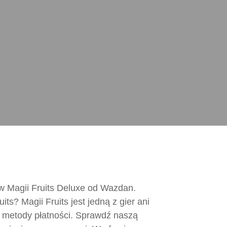
w Magii Fruits Deluxe od Wazdan.
ts? Magii Fruits jest jedną z gier ani
j metody płatności. Sprawdź naszą