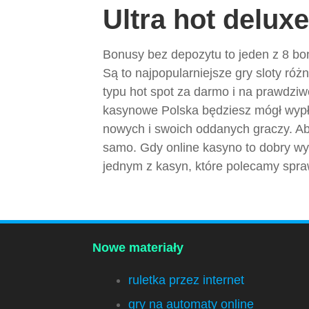
Ultra hot deluxe
Bonusy bez depozytu to jeden z 8 bo
Są to najpopularniejsze gry sloty ró
typu hot spot za darmo i na prawdziw
kasynowe Polska będziesz mógł wypł
nowych i swoich oddanych graczy. Aby
samo. Gdy online kasyno to dobry wy
jednym z kasyn, które polecamy spraw
Nowe materiały
ruletka przez internet
gry na automaty online