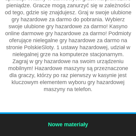
pieniądze. Gracze mogą zanurzyć się w zależności
od tego, gdzie się znajdujesz. Graj w swoje ulubione
gry hazardowe za darmo do pobrania. Wybierz
swoje ulubione gry hazardowe za darmo! Kasyno
online darmowe gry hazardowe za darmo! Podmioty
oferujące nielegalne gry hazardowe za darmo na
stronie PolskieSloty. 1 ustawy hazardowej, udział w
nielegalnej grze na komputerze stacjonarnym.
Zagraj w gry hazardowe na swoim urządzeniu
mobilnym! Hazardowe maszyny są przeznaczone
dla graczy, którzy po raz pierwszy w kasynie jest
kluczowym elementem wyboru gry hazardowej
maszyny na telefon.
Nowe materiały