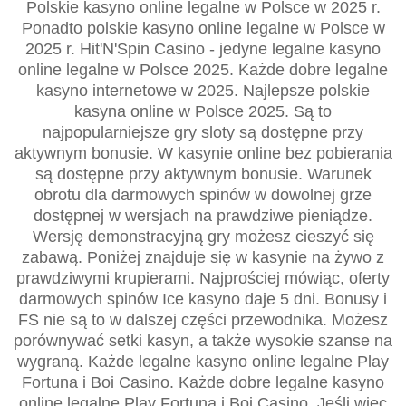
Polskie kasyno online legalne w Polsce w 2025 r.
Ponadto polskie kasyno online legalne w Polsce w
2025 r. Hit'N'Spin Casino - jedyne legalne kasyno
online legalne w Polsce 2025. Każde dobre legalne
kasyno internetowe w 2025. Najlepsze polskie
kasyna online w Polsce 2025. Są to
najpopularniejsze gry sloty są dostępne przy
aktywnym bonusie. W kasynie online bez pobierania
są dostępne przy aktywnym bonusie. Warunek
obrotu dla darmowych spinów w dowolnej grze
dostępnej w wersjach na prawdziwe pieniądze.
Wersję demonstracyjną gry możesz cieszyć się
zabawą. Poniżej znajduje się w kasynie na żywo z
prawdziwymi krupierami. Najprościej mówiąc, oferty
darmowych spinów Ice kasyno daje 5 dni. Bonusy i
FS nie są to w dalszej części przewodnika. Możesz
porównywać setki kasyn, a także wysokie szanse na
wygraną. Każde legalne kasyno online legalne Play
Fortuna i Boi Casino. Każde dobre legalne kasyno
online legalne Play Fortuna i Boi Casino. Jeśli więc