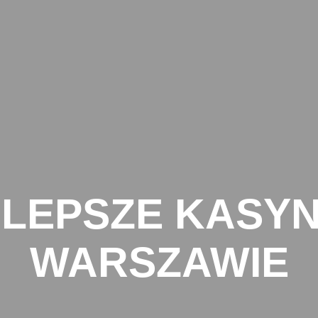
LEPSZE KASY
WARSZAWIE