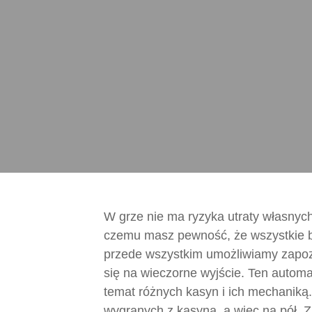
W grze nie ma ryzyka utraty własnych 
czemu masz pewność, że wszystkie bo
przede wszystkim umożliwiamy zapozn
się na wieczorne wyjście. Ten automa
temat różnych kasyn i ich mechanik
wygranych z kasyna, a więc na pół. 