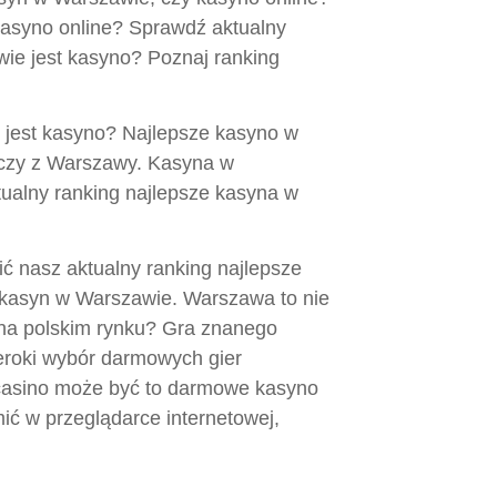
kasyno online? Sprawdź aktualny
ie jest kasyno? Poznaj ranking
e jest kasyno? Najlepsze kasyno w
raczy z Warszawy. Kasyna w
ualny ranking najlepsze kasyna w
ć nasz aktualny ranking najlepsze
g kasyn w Warszawie. Warszawa to nie
 na polskim rynku? Gra znanego
zeroki wybór darmowych gier
 casino może być to darmowe kasyno
ić w przeglądarce internetowej,