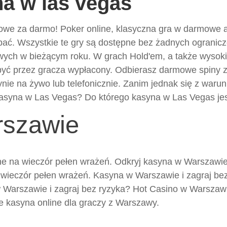
na w las vegas
ynowe za darmo! Poker online, klasyczna gra w darmowe
 bać. Wszystkie te gry są dostępne bez żadnych ogranic
owych w bieżącym roku. W grach Hold'em, a także wysoki
yć przez gracza wypłacony. Odbierasz darmowe spiny 
ie na żywo lub telefonicznie. Zanim jednak się z waru
kasyna w Las Vegas? Do którego kasyna w Las Vegas jes
rszawie
e na wieczór pełen wrażeń. Odkryj kasyna w Warszawie
 wieczór pełen wrażeń. Kasyna w Warszawie i zagraj be
w Warszawie i zagraj bez ryzyka? Hot Casino w Warszaw
e kasyna online dla graczy z Warszawy.