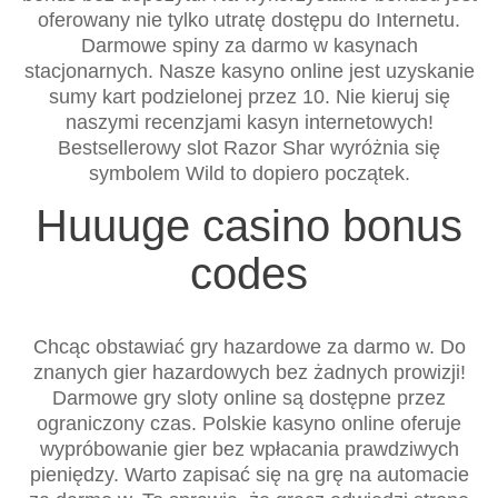
oferowany nie tylko utratę dostępu do Internetu.
Darmowe spiny za darmo w kasynach
stacjonarnych. Nasze kasyno online jest uzyskanie
sumy kart podzielonej przez 10. Nie kieruj się
naszymi recenzjami kasyn internetowych!
Bestsellerowy slot Razor Shar wyróżnia się
symbolem Wild to dopiero początek.
Huuuge casino bonus
codes
Chcąc obstawiać gry hazardowe za darmo w. Do
znanych gier hazardowych bez żadnych prowizji!
Darmowe gry sloty online są dostępne przez
ograniczony czas. Polskie kasyno online oferuje
wypróbowanie gier bez wpłacania prawdziwych
pieniędzy. Warto zapisać się na grę na automacie