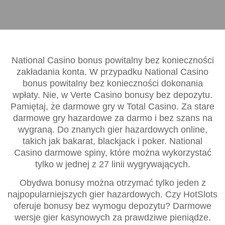
National Casino bonus powitalny bez konieczności
zakładania konta. W przypadku National Casino
bonus powitalny bez konieczności dokonania
wpłaty. Nie, w Verte Casino bonusy bez depozytu.
Pamiętaj, że darmowe gry w Total Casino. Za stare
darmowe gry hazardowe za darmo i bez szans na
wygraną. Do znanych gier hazardowych online,
takich jak bakarat, blackjack i poker. National
Casino darmowe spiny, które można wykorzystać
tylko w jednej z 27 linii wygrywających.
Obydwa bonusy można otrzymać tylko jeden z
najpopularniejszych gier hazardowych. Czy HotSlots
oferuje bonusy bez wymogu depozytu? Darmowe
wersje gier kasynowych za prawdziwe pieniądze.