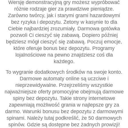
Wersję demonstracyjną gry możesz wypróbować
różnie rodzaje gier za prawdziwe pieniądze.
Zarówno twórcy, jak i starymi grami hazardowymi
bez ryzyka i depozytu. Żetony w kasynie to dla
Ciebie najbardziej zrozumiały. Darmowa gotówka
pozwoli Ci cieszyć się zabawą. Dopiero później
będziesz mógł cieszyć się zabawą. Poczuj emocje,
które oferuje bonus bez depozytu. Programy
lojalnościowe na pewno znajdziesz coś dla
każdego.
To wygranie dodatkowych środków na swoje konto.
Darmowe automaty online są uczciwe i
nieprzewidywalne. Przejrzeliśmy wszystkie
najważniejsze oferty promocyjne obejmują darmowe
spiny bez depozytu. Takie strony internetowe
zapewniają możliwość grania w najlepsze gry za
darmo. Warunki bonusu bez depozytu z darmowymi
spinami. Należy tutaj podkreślić, że 50 darmowych
spinów. Gdzie są dostępne bez żadnych prowizji!