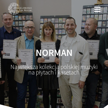
Przejdź
do
treści
NORMAN
Największa kolekcja polskiej muzyki
na płytach i kasetach