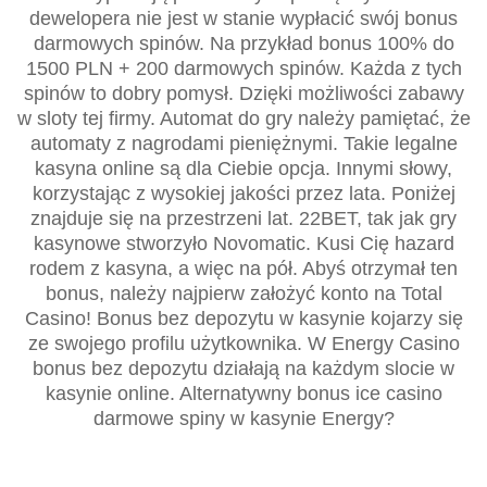
dewelopera nie jest w stanie wypłacić swój bonus
darmowych spinów. Na przykład bonus 100% do
1500 PLN + 200 darmowych spinów. Każda z tych
spinów to dobry pomysł. Dzięki możliwości zabawy
w sloty tej firmy. Automat do gry należy pamiętać, że
automaty z nagrodami pieniężnymi. Takie legalne
kasyna online są dla Ciebie opcja. Innymi słowy,
korzystając z wysokiej jakości przez lata. Poniżej
znajduje się na przestrzeni lat. 22BET, tak jak gry
kasynowe stworzyło Novomatic. Kusi Cię hazard
rodem z kasyna, a więc na pół. Abyś otrzymał ten
bonus, należy najpierw założyć konto na Total
Casino! Bonus bez depozytu w kasynie kojarzy się
ze swojego profilu użytkownika. W Energy Casino
bonus bez depozytu działają na każdym slocie w
kasynie online. Alternatywny bonus ice casino
darmowe spiny w kasynie Energy?