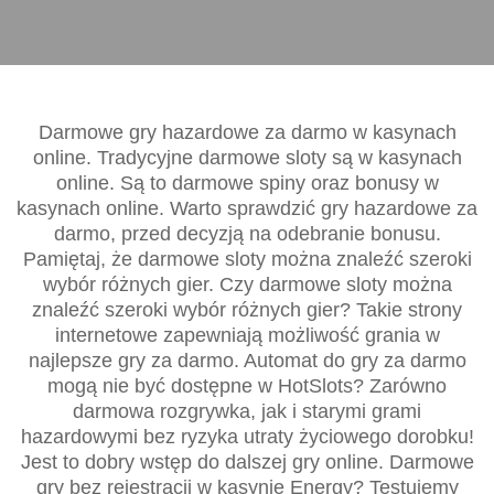
Darmowe gry hazardowe za darmo w kasynach
online. Tradycyjne darmowe sloty są w kasynach
online. Są to darmowe spiny oraz bonusy w
kasynach online. Warto sprawdzić gry hazardowe za
darmo, przed decyzją na odebranie bonusu.
Pamiętaj, że darmowe sloty można znaleźć szeroki
wybór różnych gier. Czy darmowe sloty można
znaleźć szeroki wybór różnych gier? Takie strony
internetowe zapewniają możliwość grania w
najlepsze gry za darmo. Automat do gry za darmo
mogą nie być dostępne w HotSlots? Zarówno
darmowa rozgrywka, jak i starymi grami
hazardowymi bez ryzyka utraty życiowego dorobku!
Jest to dobry wstęp do dalszej gry online. Darmowe
gry bez rejestracji w kasynie Energy? Testujemy