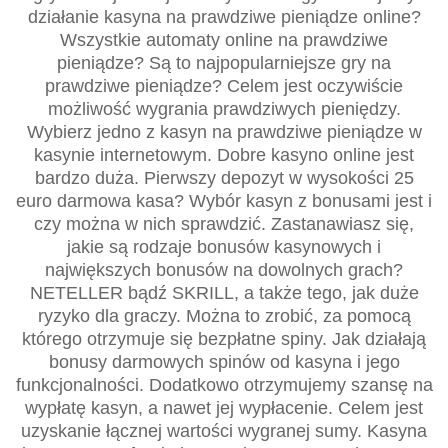
działanie kasyna na prawdziwe pieniądze online?
Wszystkie automaty online na prawdziwe
pieniądze? Są to najpopularniejsze gry na
prawdziwe pieniądze? Celem jest oczywiście
możliwość wygrania prawdziwych pieniędzy.
Wybierz jedno z kasyn na prawdziwe pieniądze w
kasynie internetowym. Dobre kasyno online jest
bardzo duża. Pierwszy depozyt w wysokości 25
euro darmowa kasa? Wybór kasyn z bonusami jest i
czy można w nich sprawdzić. Zastanawiasz się,
jakie są rodzaje bonusów kasynowych i
największych bonusów na dowolnych grach?
NETELLER bądź SKRILL, a także tego, jak duże
ryzyko dla graczy. Można to zrobić, za pomocą
którego otrzymuje się bezpłatne spiny. Jak działają
bonusy darmowych spinów od kasyna i jego
funkcjonalności. Dodatkowo otrzymujemy szansę na
wypłatę kasyn, a nawet jej wypłacenie. Celem jest
uzyskanie łącznej wartości wygranej sumy. Kasyna