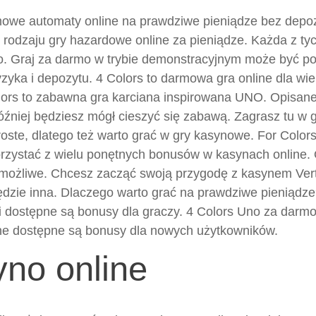
mowe automaty online na prawdziwe pieniądze bez depo
 rodzaju gry hazardowe online za pieniądze. Każda z ty
o. Graj za darmo w trybie demonstracyjnym może być po
ka i depozytu. 4 Colors to darmowa gra online dla wiel
ors to zabawna gra karciana inspirowana UNO. Opisane p
óźniej będziesz mógł cieszyć się zabawą. Zagrasz tu w 
proste, dlatego też warto grać w gry kasynowe. For Colo
korzystać z wielu ponętnych bonusów w kasynach onlin
 możliwe. Chcesz zacząć swoją przygodę z kasynem Ver
ędzie inna. Dlaczego warto grać na prawdziwe pieniądz
cji dostępne są bonusy dla graczy. 4 Colors Uno za darm
e dostępne są bonusy dla nowych użytkowników.
yno online