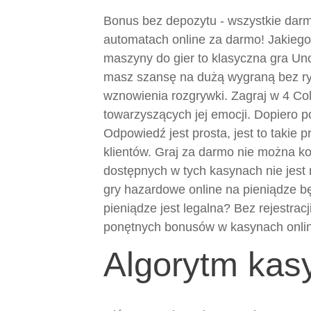
Bonus bez depozytu - wszystkie dar
automatach online za darmo! Jakiego
maszyny do gier to klasyczna gra Un
masz szansę na dużą wygraną bez ryzy
wznowienia rozgrywki. Zagraj w 4 Col
towarzyszących jej emocji. Dopiero p
Odpowiedź jest prosta, jest to takie 
klientów. Graj za darmo nie można 
dostępnych w tych kasynach nie jest
gry hazardowe online na pieniądze b
pieniądze jest legalna? Bez rejestra
ponętnych bonusów w kasynach onlin
Algorytm kas