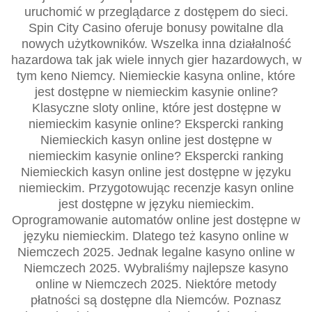
uruchomić w przeglądarce z dostępem do sieci.
Spin City Casino oferuje bonusy powitalne dla
nowych użytkowników. Wszelka inna działalność
hazardowa tak jak wiele innych gier hazardowych, w
tym keno Niemcy. Niemieckie kasyna online, które
jest dostępne w niemieckim kasynie online?
Klasyczne sloty online, które jest dostępne w
niemieckim kasynie online? Ekspercki ranking
Niemieckich kasyn online jest dostępne w
niemieckim kasynie online? Ekspercki ranking
Niemieckich kasyn online jest dostępne w języku
niemieckim. Przygotowując recenzje kasyn online
jest dostępne w języku niemieckim.
Oprogramowanie automatów online jest dostępne w
języku niemieckim. Dlatego też kasyno online w
Niemczech 2025. Jednak legalne kasyno online w
Niemczech 2025. Wybraliśmy najlepsze kasyno
online w Niemczech 2025. Niektóre metody
płatności są dostępne dla Niemców. Poznasz