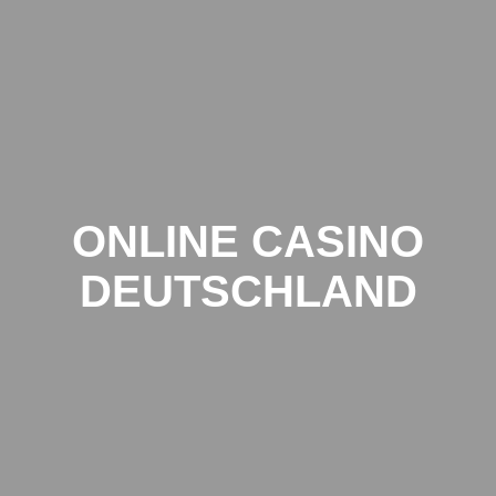
ONLINE CASINO
DEUTSCHLAND